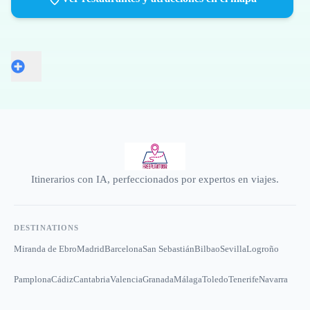
Itinerarios con IA, perfeccionados por expertos en viajes.
DESTINATIONS
Miranda de Ebro
Madrid
Barcelona
San Sebastián
Bilbao
Sevilla
Logroño
Pamplona
Cádiz
Cantabria
Valencia
Granada
Málaga
Toledo
Tenerife
Navarra