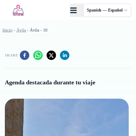
Saltar al contenido principal
Spanish — Español
Inicio
›
Ávila
›
Ávila - 10
SHARE
Agenda destacada durante tu viaje