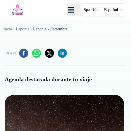
Saltar al contenido principal
Spanish — Español
Inicio
›
Laponia
›
Laponia - Diciembre
SHARE
Agenda destacada durante tu viaje