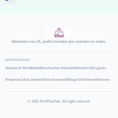
Itinerarios con IA, perfeccionados por expertos en viajes.
DESTINATIONS
Miranda de Ebro
Madrid
Barcelona
San Sebastián
Bilbao
Sevilla
Logroño
Pamplona
Cádiz
Cantabria
Valencia
Granada
Málaga
Toledo
Tenerife
Navarra
©
2026
FreePlanTour. All rights reserved.