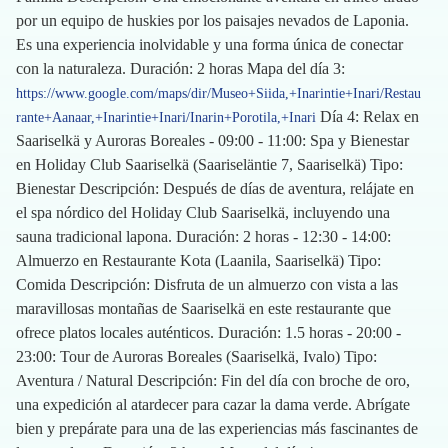
por un equipo de huskies por los paisajes nevados de Laponia.
Es una experiencia inolvidable y una forma única de conectar
con la naturaleza. Duración: 2 horas Mapa del día 3:
https://www.google.com/maps/dir/Museo+Siida,+Inarintie+Inari/Restau
Día 4: Relax en
rante+Aanaar,+Inarintie+Inari/Inarin+Porotila,+Inari
Saariselkä y Auroras Boreales - 09:00 - 11:00: Spa y Bienestar
en Holiday Club Saariselkä (Saariseläntie 7, Saariselkä) Tipo:
Bienestar Descripción: Después de días de aventura, relájate en
el spa nórdico del Holiday Club Saariselkä, incluyendo una
sauna tradicional lapona. Duración: 2 horas - 12:30 - 14:00:
Almuerzo en Restaurante Kota (Laanila, Saariselkä) Tipo:
Comida Descripción: Disfruta de un almuerzo con vista a las
maravillosas montañas de Saariselkä en este restaurante que
ofrece platos locales auténticos. Duración: 1.5 horas - 20:00 -
23:00: Tour de Auroras Boreales (Saariselkä, Ivalo) Tipo:
Aventura / Natural Descripción: Fin del día con broche de oro,
una expedición al atardecer para cazar la dama verde. Abrígate
bien y prepárate para una de las experiencias más fascinantes de