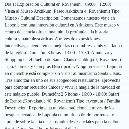
Día 1: Exploración Cultural en Rovaniemi - 09:00 - 12:00:
Visita al Museo Arktikum (Paseo Arktikum 4, Rovaniemi) Tipo:
Museo / Cultural Descripción: Comenzamos nuestro viaje en
Laponia con una inmersión cultural en Arktikum. Este museo y
centro de ciencia ofrece una mirada profunda a la historia,
cultura y naturaleza árticas. A través de exposiciones
interactivas, entenderemos mejor las costumbres samis y la fauna
de la región. Duración: 3 horas - 13:00 - 15:30: Almuerzo y
Shopping en el Pueblo de Santa Claus (Tähtikuja 1, Rovaniemi)
Tipo: Comida y Compras Descripción: Ninguna visita a Laponia
en diciembre está completa sin visitar al mismísimo Santa Claus.
Tras almorzar en uno de sus acogedores restaurantes, aprovecha
para comprar recuerdos únicos y vivir la magia de la navidad en
este mágico pueblo. Duración: 2.5 horas - 16:00 - 18:00: Safari
de Renos (Korvalantie 40, Rovaniemi) Tipo: Aventura / Familia
Descripción: Experimenta un viaje tradicional a través de los
bosques nevados de Laponia en un trineo tirado por renos, y
aprende sobre la cría de estos animales esenciales para la cultura
Sami. Duración: 2 horas Mapa del día 1: