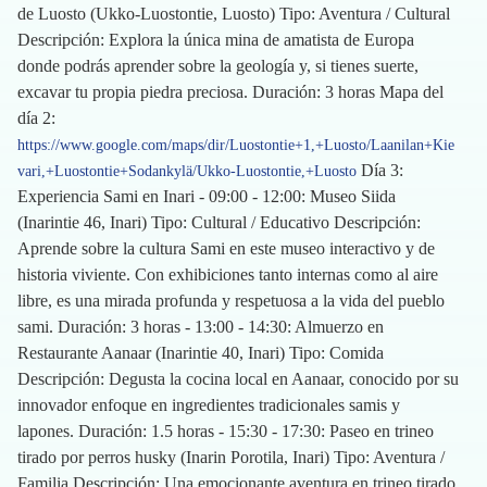
de Luosto (Ukko-Luostontie, Luosto) Tipo: Aventura / Cultural
Descripción: Explora la única mina de amatista de Europa
donde podrás aprender sobre la geología y, si tienes suerte,
excavar tu propia piedra preciosa. Duración: 3 horas Mapa del
día 2:
https://www.google.com/maps/dir/Luostontie+1,+Luosto/Laanilan+Kie
Día 3:
vari,+Luostontie+Sodankylä/Ukko-Luostontie,+Luosto
Experiencia Sami en Inari - 09:00 - 12:00: Museo Siida
(Inarintie 46, Inari) Tipo: Cultural / Educativo Descripción:
Aprende sobre la cultura Sami en este museo interactivo y de
historia viviente. Con exhibiciones tanto internas como al aire
libre, es una mirada profunda y respetuosa a la vida del pueblo
sami. Duración: 3 horas - 13:00 - 14:30: Almuerzo en
Restaurante Aanaar (Inarintie 40, Inari) Tipo: Comida
Descripción: Degusta la cocina local en Aanaar, conocido por su
innovador enfoque en ingredientes tradicionales samis y
lapones. Duración: 1.5 horas - 15:30 - 17:30: Paseo en trineo
tirado por perros husky (Inarin Porotila, Inari) Tipo: Aventura /
Familia Descripción: Una emocionante aventura en trineo tirado