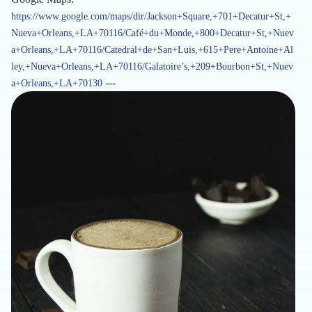
https://www.google.com/maps/dir/Jackson+Square,+701+Decatur+St,+
Nueva+Orleans,+LA+70116/Café+du+Monde,+800+Decatur+St,+Nuev
a+Orleans,+LA+70116/Catedral+de+San+Luis,+615+Pere+Antoine+Al
ley,+Nueva+Orleans,+LA+70116/Galatoire’s,+209+Bourbon+St,+Nuev
---
a+Orleans,+LA+70130