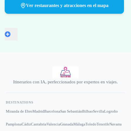
Ver restaurantes y atracciones en el mapa
Itinerarios con IA, perfeccionados por expertos en viajes.
DESTINATIONS
Miranda de Ebro
Madrid
Barcelona
San Sebastián
Bilbao
Sevilla
Logroño
Pamplona
Cádiz
Cantabria
Valencia
Granada
Málaga
Toledo
Tenerife
Navarra