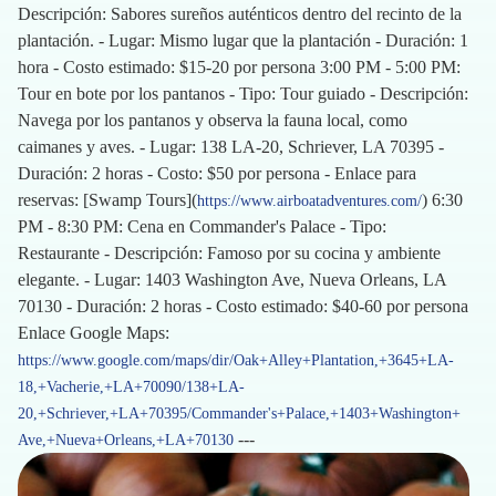
Descripción: Sabores sureños auténticos dentro del recinto de la
plantación. - Lugar: Mismo lugar que la plantación - Duración: 1
hora - Costo estimado: $15-20 por persona 3:00 PM - 5:00 PM:
Tour en bote por los pantanos - Tipo: Tour guiado - Descripción:
Navega por los pantanos y observa la fauna local, como
caimanes y aves. - Lugar: 138 LA-20, Schriever, LA 70395 -
Duración: 2 horas - Costo: $50 por persona - Enlace para
reservas: [Swamp Tours](
) 6:30
https://www.airboatadventures.com/
PM - 8:30 PM: Cena en Commander's Palace - Tipo:
Restaurante - Descripción: Famoso por su cocina y ambiente
elegante. - Lugar: 1403 Washington Ave, Nueva Orleans, LA
70130 - Duración: 2 horas - Costo estimado: $40-60 por persona
Enlace Google Maps:
https://www.google.com/maps/dir/Oak+Alley+Plantation,+3645+LA-
18,+Vacherie,+LA+70090/138+LA-
20,+Schriever,+LA+70395/Commander's+Palace,+1403+Washington+
---
Ave,+Nueva+Orleans,+LA+70130