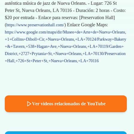
auténtica música de jazz de Nueva Orleans. - Lugar: 726 St
Peter St, Nueva Orleans, LA 70116 - Duración: 2 horas - Costo:
$20 por entrada - Enlace para reservas: [Preservation Hall]
(
) Enlace Google Maps:
https://www.preservationhall.com/
https://www.google.com/maps/dir/Museo+de+Arte+de+Nueva+Orleans,
+1+Collins+Diboll+Cir,+Nueva+Orleans,+LA+70124/Parkway+Bakery
+&+Tavern,+538+Hagan+Ave,+Nueva+Orleans,+LA+70119/Garden+
District,+2727+Prytania+St,+Nueva+Orleans,+LA+70130/Preservation
+Hall,+726+St+Peter+St,+Nueva+Orleans,+LA+70116
Ver videos relacionados de YouTube