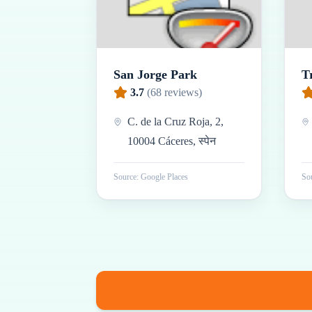
San Jorge Park
T
3.7
(
68
reviews)
C. de la Cruz Roja, 2,
10004 Cáceres, स्पेन
Source: Google Places
Sou