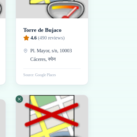
Torre de Bujaco
4.6
(
490
reviews)
Pl. Mayor, s/n, 10003
Cáceres, स्पेन
Source: Google Places