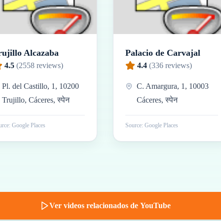
rujillo Alcazaba
Palacio de Carvajal
4.5
(
2558
reviews)
4.4
(
336
reviews)
Pl. del Castillo, 1, 10200
C. Amargura, 1, 10003
Trujillo, Cáceres, स्पेन
Cáceres, स्पेन
rce: Google Places
Source: Google Places
Ver videos relacionados de YouTube