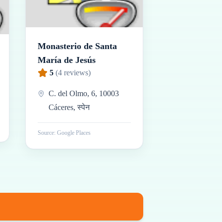
Monasterio de Santa
María de Jesús
5
(
4
reviews)
C. del Olmo, 6, 10003
Cáceres, स्पेन
Source: Google Places