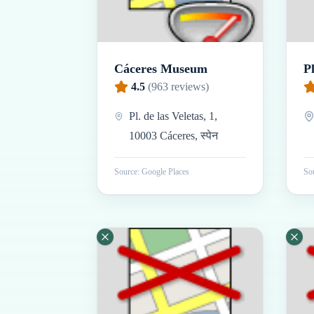
Cáceres Museum
P
4.5
(
963
reviews)
Pl. de las Veletas, 1,
10003 Cáceres, स्पेन
Source: Google Places
Sou