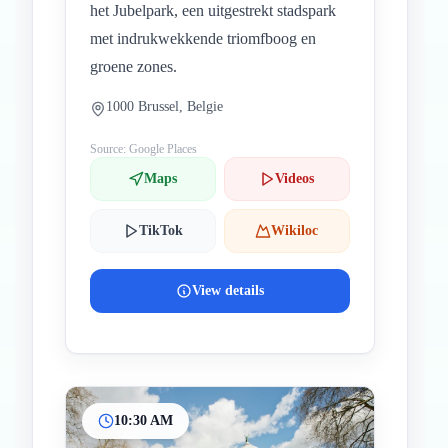
het Jubelpark, een uitgestrekt stadspark
met indrukwekkende triomfboog en
groene zones.
1000 Brussel, Belgie
Source: Google Places
Maps
Videos
TikTok
Wikiloc
View details
10:30 AM