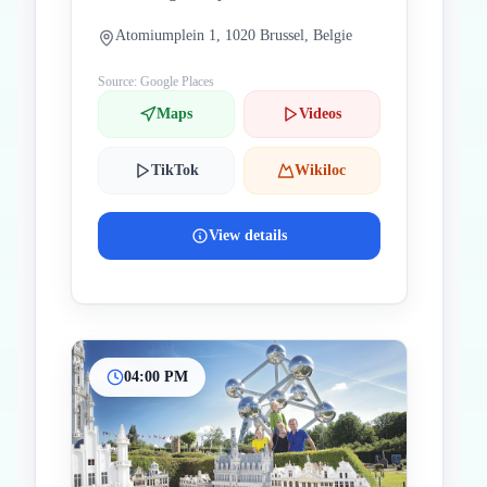
Atomiumplein 1, 1020 Brussel, Belgie
Source: Google Places
Maps
Videos
TikTok
Wikiloc
View details
04:00 PM