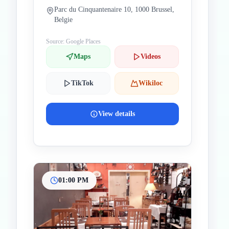
Parc du Cinquantenaire 10, 1000 Brussel,
Belgie
Source: Google Places
Maps
Videos
TikTok
Wikiloc
View details
01:00 PM