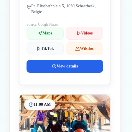
Pr. Elisabethplein 5, 1030 Schaarbeek,
Belgie
Source: Google Places
Maps
Videos
TikTok
Wikiloc
View details
11:00 AM