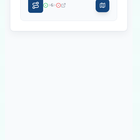
>
>
6
Inicio
Paradas intermedias
Final