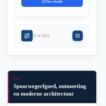
View details
>
>
6
DAY 2
Spoorwegerfgoed, ontmoeting
en moderne architectuur