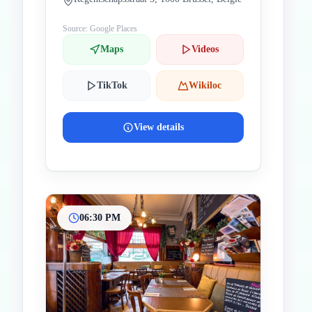
Source: Google Places
Maps
Videos
TikTok
Wikiloc
View details
06:30 PM