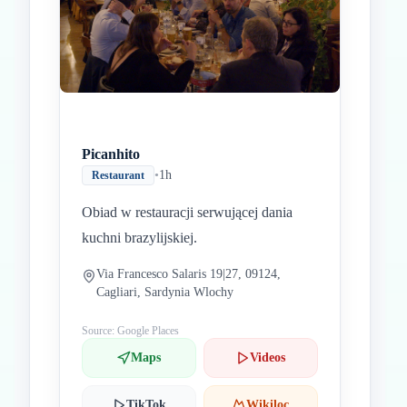
Picanhito
•
1h
Restaurant
Obiad w restauracji serwującej dania
kuchni brazylijskiej.
Via Francesco Salaris 19|27, 09124,
Cagliari, Sardynia Wlochy
Source: Google Places
Maps
Videos
TikTok
Wikiloc