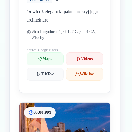
Odwiedź elegancki pałac i odkryj jego
architekturę.
Vico Logudoro, 1, 09127 Cagliari CA,
Wlochy
Source: Google Places
Maps
Videos
TikTok
Wikiloc
05:00 PM