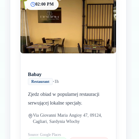
02:00 PM
Babay
•
1h
Restaurant
Zjedz obiad w popularnej restauracji
serwującej lokalne specjały.
Via Giovanni Maria Angioy 47, 09124,
Cagliari, Sardynia Wlochy
Source: Google Places