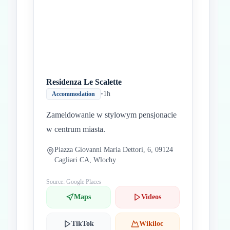
Inicio
Paradas intermedias
Final
Residenza Le Scalette
•
1h
Accommodation
Zameldowanie w stylowym pensjonacie
w centrum miasta.
Piazza Giovanni Maria Dettori, 6, 09124
Cagliari CA, Wlochy
Source: Google Places
Maps
Videos
TikTok
Wikiloc