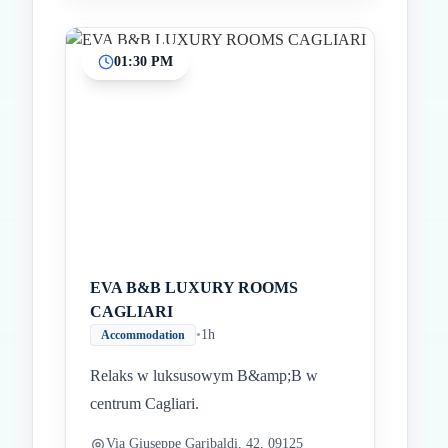
01:30 PM
EVA B&B LUXURY ROOMS
CAGLIARI
•
1h
Accommodation
Relaks w luksusowym B&amp;B w
centrum Cagliari.
Via Giuseppe Garibaldi, 42, 09125