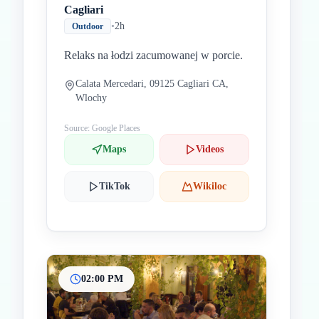
Cagliari
•
2h
Outdoor
Relaks na łodzi zacumowanej w porcie.
Calata Mercedari, 09125 Cagliari CA,
Wlochy
Source: Google Places
Maps
Videos
TikTok
Wikiloc
02:00 PM