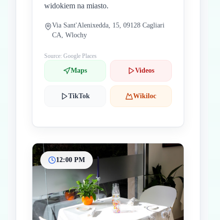
widokiem na miasto.
Via Sant'Alenixedda, 15, 09128 Cagliari
CA, Wlochy
Source: Google Places
Maps
Videos
TikTok
Wikiloc
12:00 PM