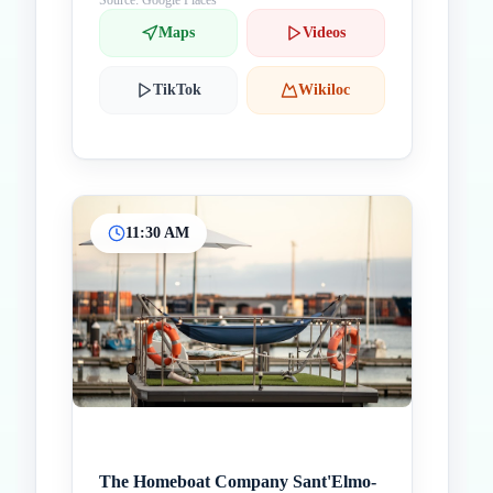
Source: Google Places
Maps
Videos
TikTok
Wikiloc
11:30 AM
The Homeboat Company Sant'Elmo-