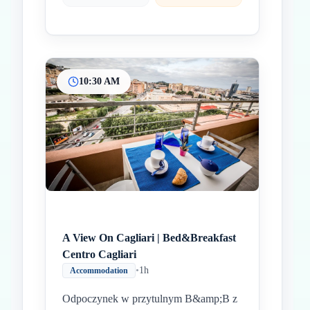
10:30 AM
A View On Cagliari | Bed&Breakfast
Centro Cagliari
•
1h
Accommodation
Odpoczynek w przytulnym B&amp;B z