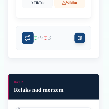
TikTok
Wikiloc
>
>
5
DAY 2
Relaks nad morzem