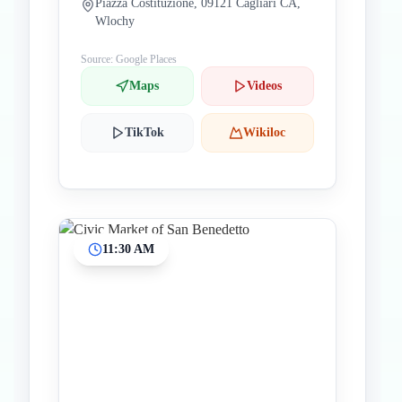
Piazza Costituzione, 09121 Cagliari CA,
Wlochy
Source: Google Places
Maps
Videos
TikTok
Wikiloc
11:30 AM