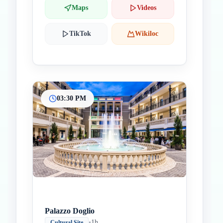
Maps
Videos
TikTok
Wikiloc
03:30 PM
Palazzo Doglio
•
1h
Cultural Site