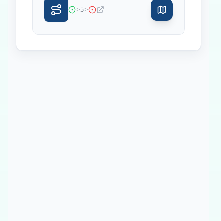
>
>
5
Inicio
Paradas intermedias
Final