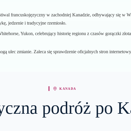
iwal francuskojęzyczny w zachodniej Kanadzie, odbywający się w Win
ę, jedzenie i tradycyjne rzemiosło.
hitehorse, Yukon, celebrujący historię regionu z czasów gorączki zło
ogą ulec zmianie. Zaleca się sprawdzenie oficjalnych stron internetow
KANADA
czna podróż po K