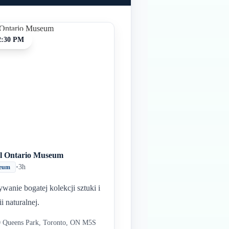
2:30 PM
l Ontario Museum
•
3h
eum
wanie bogatej kolekcji sztuki i
ii naturalnej.
 Queens Park, Toronto, ON M5S