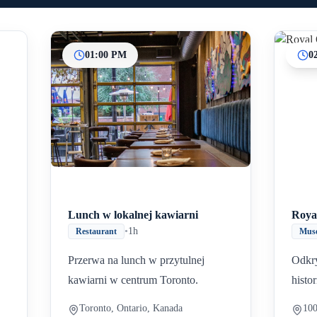
01:00 PM
0
Inicio
Paradas intermedias
Final
Lunch w lokalnej kawiarni
Roya
•
1h
Restaurant
Mus
Przerwa na lunch w przytulnej
Odkry
kawiarni w centrum Toronto.
histor
Toronto, Ontario, Kanada
100