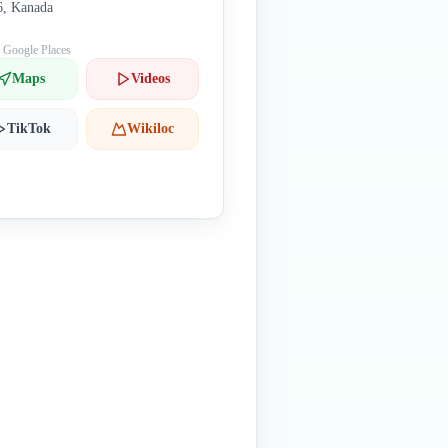
6, Kanada
: Google Places
Maps
Videos
TikTok
Wikiloc