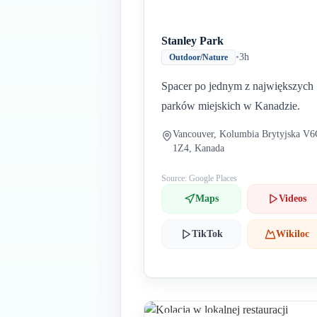
Stanley Park
•
3h
Outdoor/Nature
Spacer po jednym z największych
parków miejskich w Kanadzie.
Vancouver, Kolumbia Brytyjska V
1Z4, Kanada
Source: Google Places
Maps
Videos
TikTok
Wikiloc