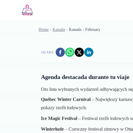
Skip to main content
Home
›
Kanada
›
Kanada - February
SHARE
Agenda destacada durante tu viaje
Oto lista wybranych wydarzeń odbywających si
Québec Winter Carnival
– Największy karnawał
pokazy rzeźb lodowych.
Ice Magic Festival
– Festiwal rzeźb lodowych w J
Winterlude
– Coroczny festiwal zimowy w Ottaw