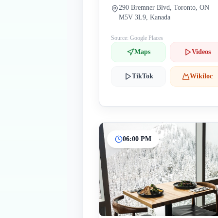
290 Bremner Blvd, Toronto, ON
M5V 3L9, Kanada
Source: Google Places
Maps
Videos
TikTok
Wikiloc
06:00 PM