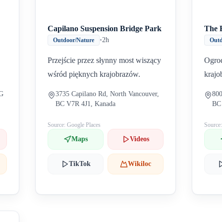
Capilano Suspension Bridge Park
The 
•
2h
Outdoor/Nature
Outd
Przejście przez słynny most wiszący
Ogrod
wśród pięknych krajobrazów.
krajo
6G
3735 Capilano Rd, North Vancouver,
800
BC V7R 4J1, Kanada
BC
Source: Google Places
Source
Maps
Videos
TikTok
Wikiloc