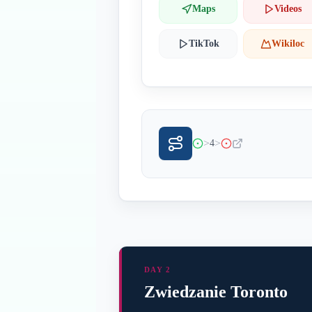
Maps
Videos
TikTok
Wikiloc
>
>
4
DAY 2
Zwiedzanie Toronto