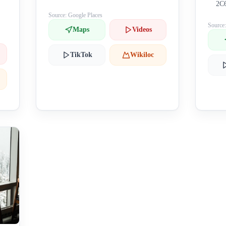
2C
Source: Google Places
Source
Maps
Videos
TikTok
Wikiloc