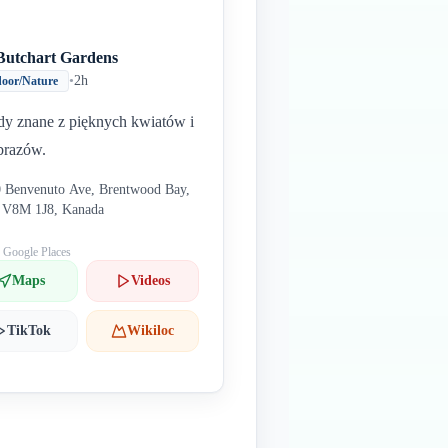
Butchart Gardens
•
2h
oor/Nature
y znane z pięknych kwiatów i
brazów.
 Benvenuto Ave, Brentwood Bay,
 V8M 1J8, Kanada
: Google Places
Maps
Videos
TikTok
Wikiloc