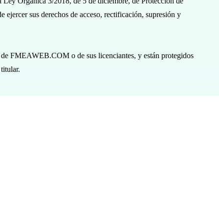
la Ley Orgánica 3/2018, de 5 de diciembre, de Protección de
 ejercer sus derechos de acceso, rectificación, supresión y
iedad de FMEAWEB.COM o de sus licenciantes, y están protegidos
itular.