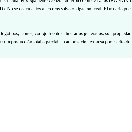
 en particular el Reglamento General de Protección de Datos (RGPD) y 
 No se ceden datos a terceros salvo obligación legal. El usuario puede
s, logotipos, iconos, código fuente e itinerarios generados, son prop
su reproducción total o parcial sin autorización expresa por escrito del t