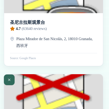
圣尼古拉斯观景台
4.7
(
63640
reviews)
Plaza Mirador de San Nicolás, 2, 18010 Granada,
西班牙
Source: Google Places