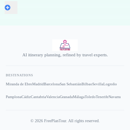
AI itinerary planning, refined by travel experts.
DESTINATIONS
Miranda de Ebro
Madrid
Barcelona
San Sebastián
Bilbao
Sevilla
Logroño
Pamplona
Cádiz
Cantabria
Valencia
Granada
Málaga
Toledo
Tenerife
Navarra
©
2026
FreePlanTour. All rights reserved.