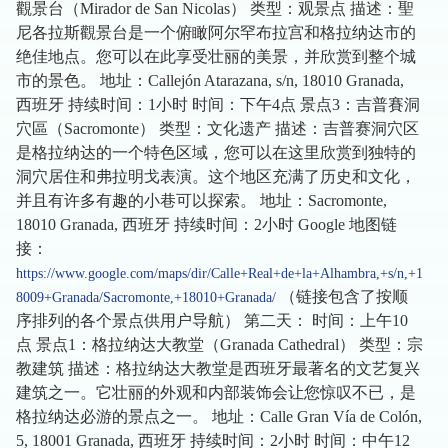
觀景台（Mirador de San Nicolas） 类型：观景点 描述：聖
尼各拉斯觀景台是一个俯瞰阿尔罕布拉宫和格拉纳达市的
绝佳地点。您可以在此享受壮丽的美景，并欣赏到整个城
市的景色。 地址：Callejón Atarazana, s/n, 18010 Granada,
西班牙 持续时间：1小时 时间：下午4点 景点3：吉普賽洞
穴區（Sacromonte） 类型：文化遗产 描述：吉普赛洞穴区
是格拉纳达的一个特色区域，您可以在这里欣赏到独特的
洞穴居住和弗拉明戈表演。这个地区充满了历史和文化，
并且有许多有趣的小巷可以探索。 地址：Sacromonte,
18010 Granada, 西班牙 持续时间：2小时 Google 地图链
接：
https://www.google.com/maps/dir/Calle+Real+de+la+Alhambra,+s/n,+1
（链接包含了按顺
8009+Granada/Sacromonte,+18010+Granada/
序排列的各个景点供用户导航） 第二天： 时间：上午10
点 景点1：格拉纳达大教堂（Granada Cathedral） 类型：宗
教建筑 描述：格拉纳达大教堂是西班牙最著名的文艺复兴
建筑之一。它壮丽的外观和内部装饰会让您惊叹不已，是
格拉纳达必游的景点之一。 地址：Calle Gran Vía de Colón,
5, 18001 Granada, 西班牙 持续时间：2小时 时间：中午12