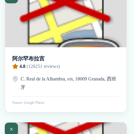
阿尔罕布拉宫
4.8
(
128251
reviews)
C. Real de la Alhambra, s/n, 18009 Granada, 西班
牙
Source: Google Places