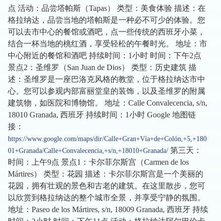
点 活动：品尝塔帕斯（Tapas） 类型：美食体验 描述：在
格拉纳达，品尝当地的塔帕斯是一种必不可少的体验。您
可以去市中心的餐馆或酒吧，点一些传统的西班牙小菜，
结合一杯当地的桃红酒，享受轻松的午餐时光。 地址：市
中心附近的餐馆和酒吧 持续时间：1小时 时间：下午2点
景点2：圣维罗（San Juan de Dios） 类型：历史建筑 描
述：圣维罗是一座巴洛克风格的教堂，位于格拉纳达市中
心。您可以参观内部富丽堂皇的装饰，以及圣维罗的附属
建筑物，如医院和博物馆。 地址：Calle Convalecencia, s/n,
18010 Granada, 西班牙 持续时间：1小时 Google 地图链
接：
https://www.google.com/maps/dir/Calle+Gran+Vía+de+Colón,+5,+180
第三天：
01+Granada/Calle+Convalecencia,+s/n,+18010+Granada/
时间：上午9点 景点1：卡尔菲尔斯宫（Carmen de los
Mártires） 类型：花园 描述：卡尔菲尔斯宫是一个美丽的
花园，拥有壮观的景色和古老的建筑。在这里散步，您可
以欣赏到格拉纳达的整个城市全景，并享受宁静的氛围。
地址：Paseo de los Mártires, s/n, 18009 Granada, 西班牙 持续