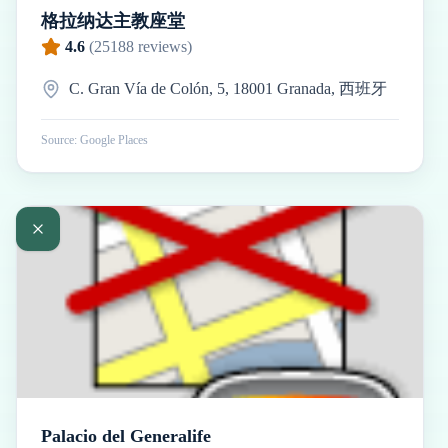
格拉纳达主教座堂
4.6
(
25188
reviews)
C. Gran Vía de Colón, 5, 18001 Granada, 西班牙
Source: Google Places
Palacio del Generalife