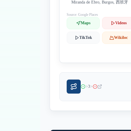
Miranda de Ebro, Burgos, 西班牙
Source: Google Places
Maps
Videos
TikTok
Wikiloc
>
>
3