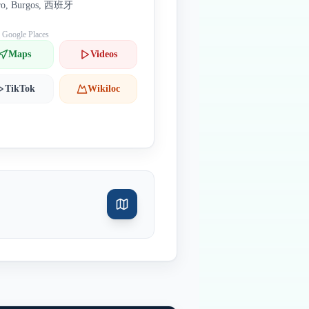
ro, Burgos, 西班牙
: Google Places
Maps
Videos
TikTok
Wikiloc