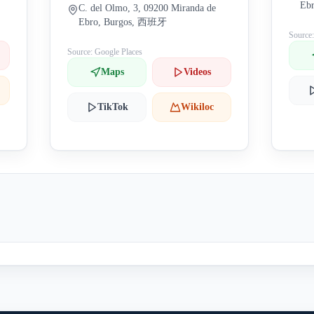
Eb
C. del Olmo, 3, 09200 Miranda de
Ebro, Burgos, 西班牙
Source
Source: Google Places
Maps
Videos
TikTok
Wikiloc