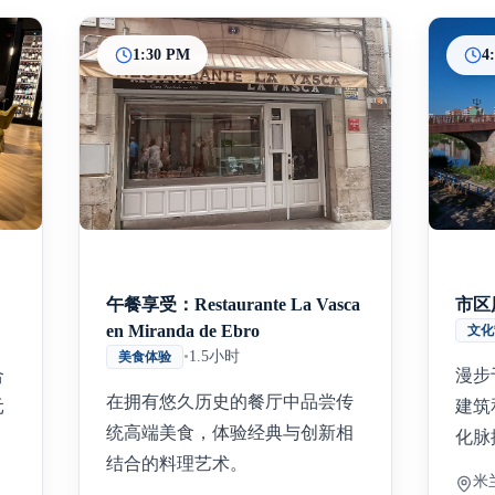
1:30 PM
4
Inicio
Paradas intermedias
Final
午餐享受：Restaurante La Vasca
市区
en Miranda de Ebro
文化
•
1.5小时
美食体验
合
漫步
在拥有悠久历史的餐厅中品尝传
元
建筑
统高端美食，体验经典与创新相
化脉
结合的料理艺术。
米兰