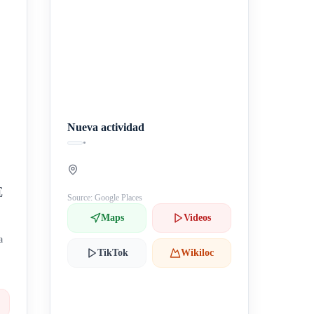
Nueva actividad
•
，
沉
Source: Google Places
Maps
Videos
a
TikTok
Wikiloc