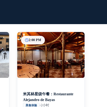
2:00 PM
Inicio
Paradas intermedias
Final
米其林星级午餐：Restaurante
Alejandro de Bayas
•
2小时
美食体验