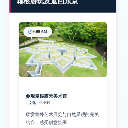
箱根游玩及返回东京
9:00 AM
Inicio
Paradas intermedias
Final
参观箱根露天美术馆
•
2小时
文化
欣赏室外艺术展览与自然景观的完美
结合，感受创意氛围