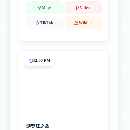
Maps
Videos
TikTok
Wikiloc
12:00 PM
游览江之岛