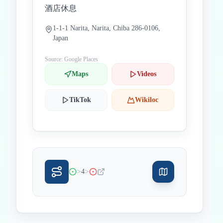
酒店休息
1-1-1 Narita, Narita, Chiba 286-0106,
Japan
Source: Google Places
Maps
Videos
TikTok
Wikiloc
>
>
4