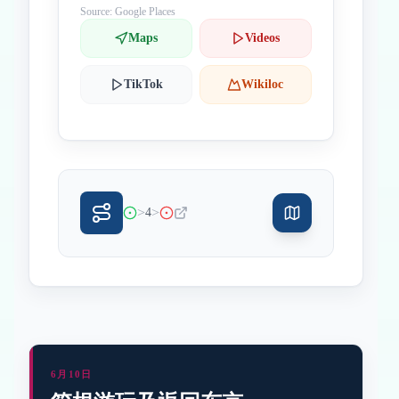
Source: Google Places
Maps
Videos
TikTok
Wikiloc
>
>
4
6月10日