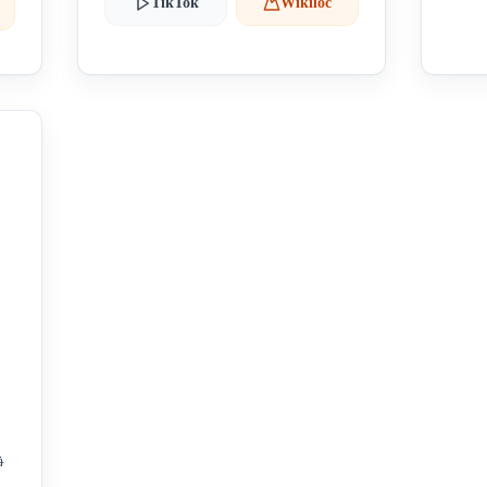
TikTok
Wikiloc
静