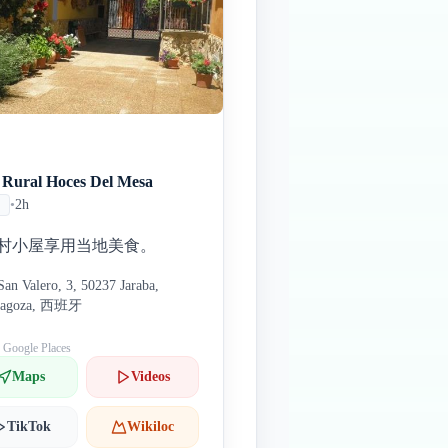
 Rural Hoces Del Mesa
•
2h
村小屋享用当地美食。
San Valero, 3, 50237 Jaraba,
ragoza, 西班牙
: Google Places
Maps
Videos
TikTok
Wikiloc