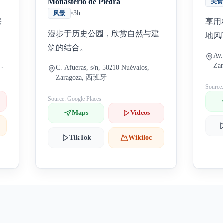
Monasterio de Piedra
美食
•
3h
风景
宗
享用
漫步于历史公园，欣赏自然与建
地风
筑的结合。
,
Av.
西班
Za
C. Afueras, s/n, 50210 Nuévalos,
Zaragoza, 西班牙
Source
Source: Google Places
Maps
Videos
TikTok
Wikiloc