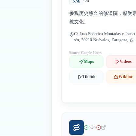
•
2h
文化
参观历史悠久的修道院，感受
教文化。
C/ Juan Federico Muntadas y Jornet
s/n, 50210 Nuévalos, Zaragoza, 
牙
Source: Google Places
Maps
Videos
TikTok
Wikiloc
>
>
3