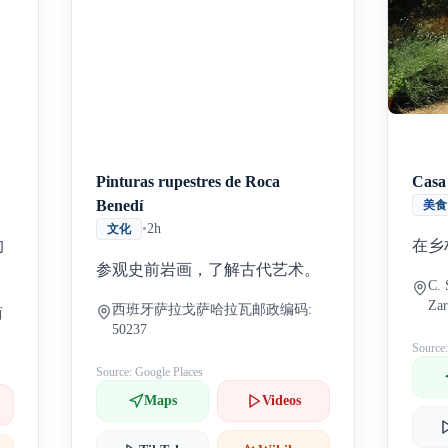
Pinturas rupestres de Roca
Casa
Benedí
美食
•
2h
文化
的
在乡
参观史前岩画，了解古代艺术。
C. 
Za
西班牙萨拉戈萨哈拉瓦邮政编码:
西
50237
Source
Source: Google Places
Maps
Videos