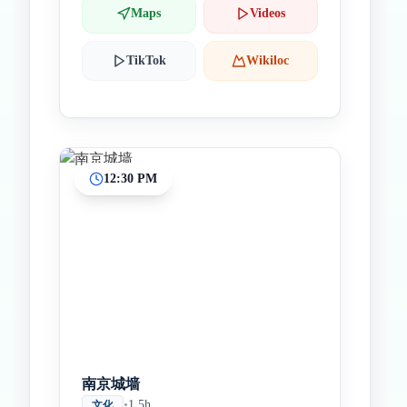
Maps
Videos
TikTok
Wikiloc
12:30 PM
南京城墙
•
1.5h
文化