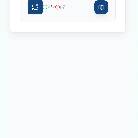
>
>
5
Inicio
Paradas intermedias
Final