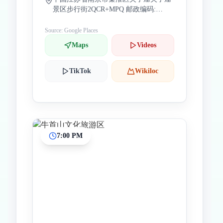
景区步行街2QCR+MPQ 邮政编码:
210001
Source: Google Places
Maps
Videos
TikTok
Wikiloc
7:00 PM