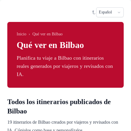
Saltar al contenido principal
Sele
Inicio
›
Qué ver en Bilbao
Qué ver en Bilbao
Planifica tu viaje a Bilbao con itinerarios
reales generados por viajeros y revisados con
IA.
Todos los itinerarios publicados de
Bilbao
19 itinerarios de Bilbao creados por viajeros y revisados con
IA. Cópialos como base y personalízalos.