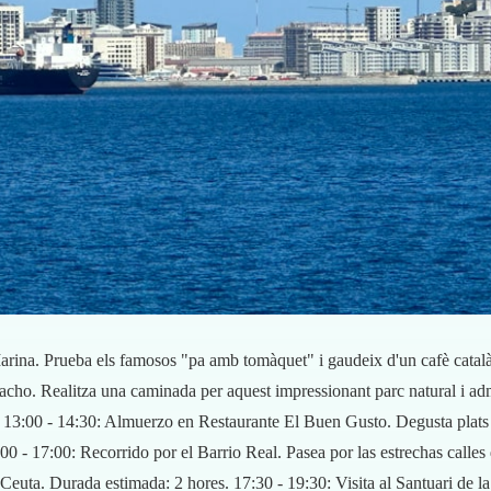
rina. Prueba els famosos "pa amb tomàquet" i gaudeix d'un cafè català.
ho. Realitza una caminada per aquest impressionant parc natural i admir
13:00 - 14:30: Almuerzo en Restaurante El Buen Gusto. Degusta plats t
00 - 17:00: Recorrido por el Barrio Real. Pasea por las estrechas calles
, Ceuta. Durada estimada: 2 hores. 17:30 - 19:30: Visita al Santuari de 