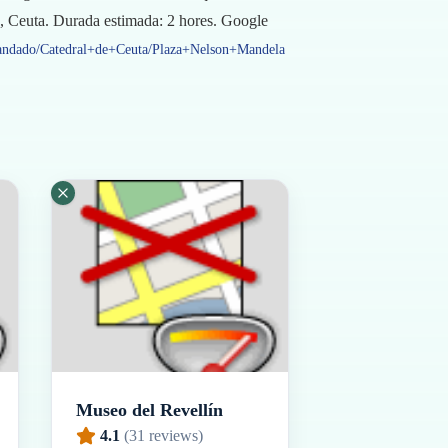
s/n, Ceuta. Durada estimada: 2 hores. Google
Candado/Catedral+de+Ceuta/Plaza+Nelson+Mandela
Museo del Revellín
4.1
(
31
reviews)