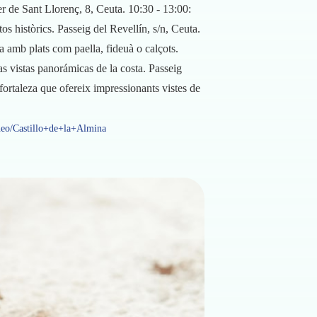
er de Sant Llorenç, 8, Ceuta. 10:30 - 13:00:
tos històrics. Passeig del Revellín, s/n, Ceuta.
 amb plats com paella, fideuà o calçots.
las vistas panorámicas de la costa. Passeig
fortaleza que ofereix impressionants vistes de
eo/Castillo+de+la+Almina