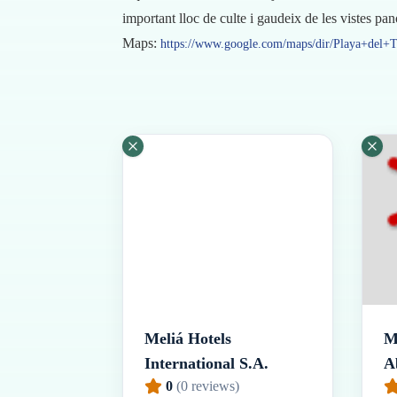
important lloc de culte i gaudeix de les vistes pa
Maps:
https://www.google.com/maps/dir/Playa+del+
Meliá Hotels
M
International S.A.
A
0
(
0
reviews)