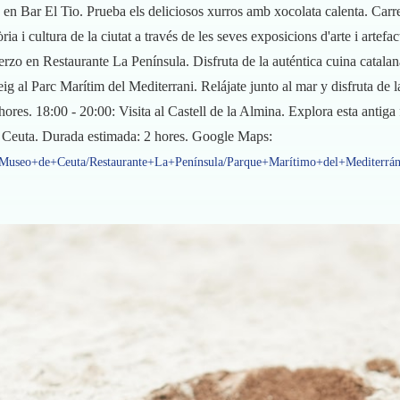
 en Bar El Tio. Prueba els deliciosos xurros amb xocolata calenta. Carr
a i cultura de la ciutat a través de les seves exposicions d'arte i artefac
zo en Restaurante La Península. Disfruta de la auténtica cuina catalana
eig al Parc Marítim del Mediterrani. Relájate junto al mar y disfruta de 
res. 18:00 - 20:00: Visita al Castell de la Almina. Explora esta antiga 
n, Ceuta. Durada estimada: 2 hores. Google Maps:
/Museo+de+Ceuta/Restaurante+La+Península/Parque+Marítimo+del+Mediterrán