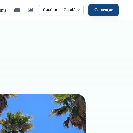
Catalan — Català
Començar
ents