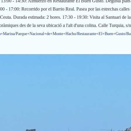
13:00 - 14:30: Almuerzo en Restaurante El Buen Gusto. Degusta plats t
00 - 17:00: Recorrido por el Barrio Real. Pasea por las estrechas calles
, Ceuta. Durada estimada: 2 hores. 17:30 - 19:30: Visita al Santuari de 
noràmiques des de la seva ubicació a l'alt d'una colina. Calle Turquia, 
+La+Marina/Parque+Nacional+de+Monte+Hacho/Restaurante+El+Buen+Gusto/Bar