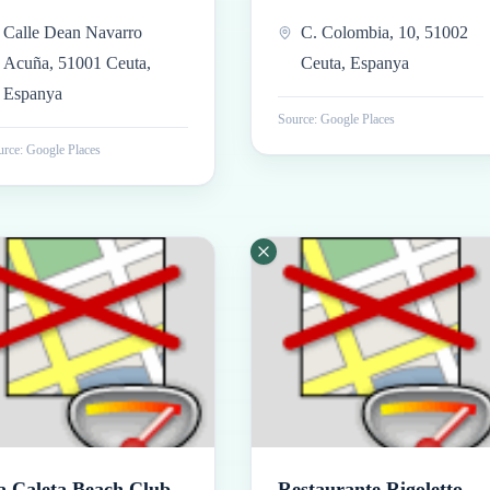
Calle Dean Navarro
C. Colombia, 10, 51002
Acuña, 51001 Ceuta,
Ceuta, Espanya
Espanya
Source: Google Places
rce: Google Places
a Caleta Beach Club
Restaurante Rigoletto