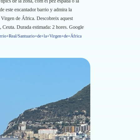
ípics de la zona, com el pez espada o la
 de este encantador barrio y admira la
la Virgen de África. Descobreix aquest
s/n, Ceuta. Durada estimada: 2 hores. Google
rio+Real/Santuario+de+la+Virgen+de+África