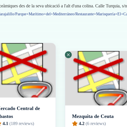
noràmiques des de la seva ubicació a l'alt d'una colina. Calle Turquia, 
Tarajalillo/Parque+Marítimo+del+Mediterráneo/Restaurante+Marisquería+El+
ercado Central de
bastos
Mezquita de Ceuta
4.1
(
189
reviews)
4.2
(
6
reviews)