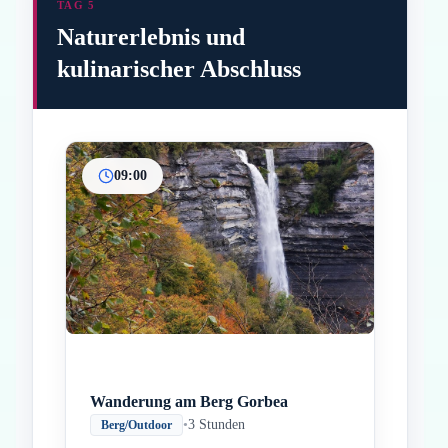
TAG 5
Naturerlebnis und
kulinarischer Abschluss
09:00
Inicio
Paradas intermedias
Final
Wanderung am Berg Gorbea
•
3 Stunden
Berg/Outdoor