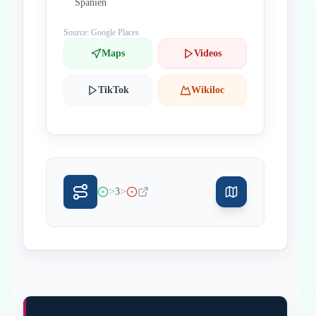
Spanien
Source: Google Places
Maps
Videos
TikTok
Wikiloc
>
>
3