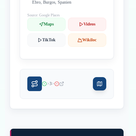
Ebro, Burgos, Spanien
Source: Google Places
Maps
Videos
TikTok
Wikiloc
>
>
3