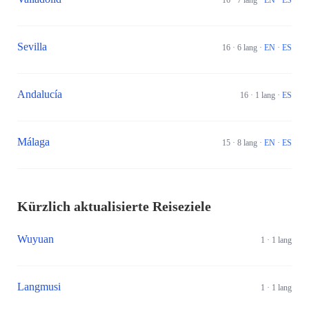
16
·
7
lang
·
EN
·
ES
Sevilla
16
·
6
lang
·
EN
·
ES
Andalucía
16
·
1
lang
·
ES
Málaga
15
·
8
lang
·
EN
·
ES
Kürzlich aktualisierte Reiseziele
Wuyuan
1
·
1
lang
Langmusi
1
·
1
lang