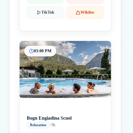
TikTok
Wikiloc
03:00 PM
Bogn Engiadina Scuol
•
3h
Relaxation