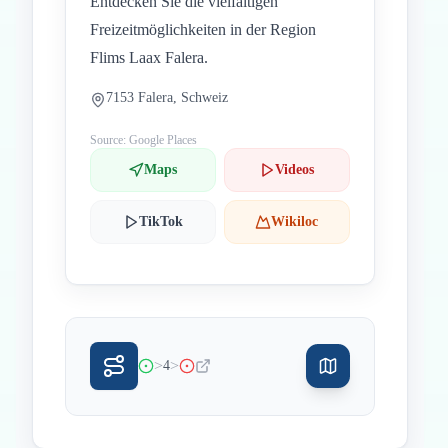
Entdecken Sie die vielfältigen
Freizeitmöglichkeiten in der Region
Flims Laax Falera.
7153 Falera, Schweiz
Source: Google Places
Maps
Videos
TikTok
Wikiloc
>
>
4