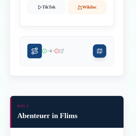
TikTok
Wikiloc
>
>
4
DAY 2
Abenteuer in Flims