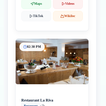
Maps
Videos
TikTok
Wikiloc
02:30 PM
Restaurant La Riva
•
2h
Restaurant