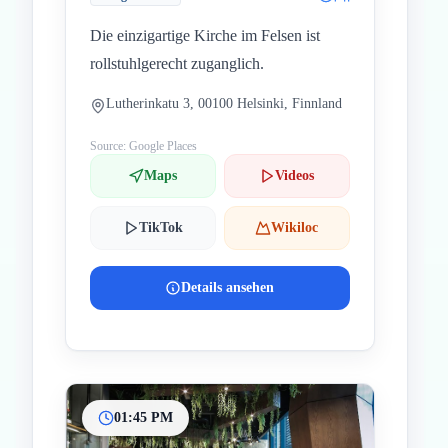
Die einzigartige Kirche im Felsen ist
rollstuhlgerecht zuganglich.
Lutherinkatu 3, 00100 Helsinki, Finnland
Source: Google Places
Maps
Videos
TikTok
Wikiloc
Details ansehen
01:45 PM