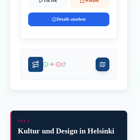
TikTok
Wikiloc
Details ansehen
>
>
6
DAY 3
Kultur und Design in Helsinki