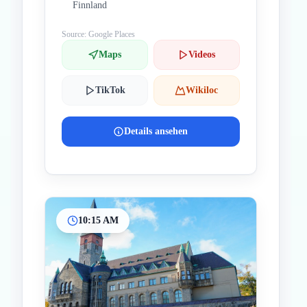
Finnland
Source: Google Places
Maps
Videos
TikTok
Wikiloc
Details ansehen
10:15 AM