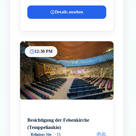
Details ansehen
12:30 PM
Besichtigung der Felsenkirche
(Temppeliaukio)
•
1h
Religious Site