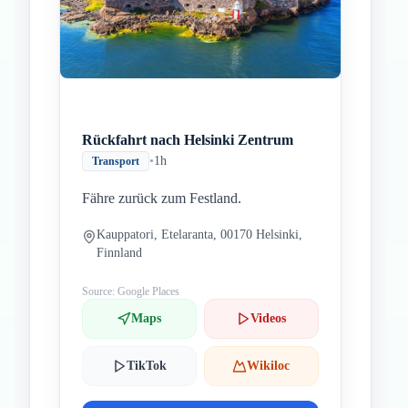
Rückfahrt nach Helsinki Zentrum
•
1h
Transport
Fähre zurück zum Festland.
Kauppatori, Etelaranta, 00170 Helsinki,
Finnland
Source: Google Places
Maps
Videos
TikTok
Wikiloc