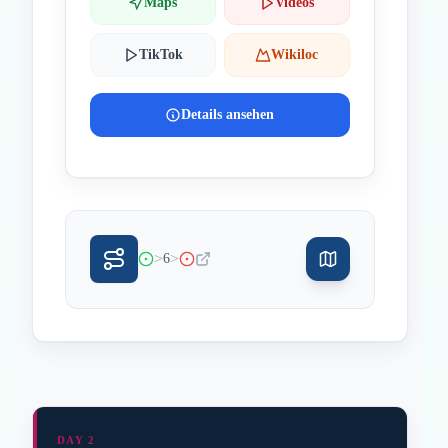
Maps
Videos
TikTok
Wikiloc
Details ansehen
>
>
6
DAY 2