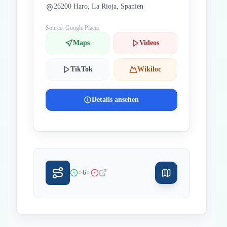
26200 Haro, La Rioja, Spanien
Source: Google Places
Maps
Videos
TikTok
Wikiloc
Details ansehen
>
>
6