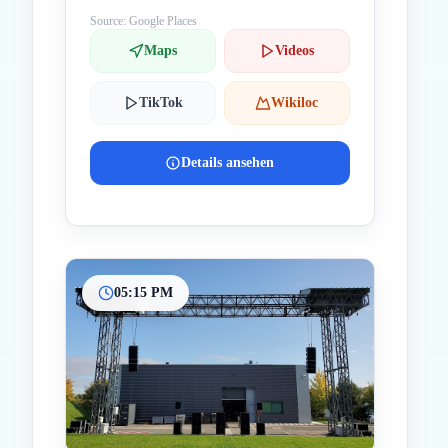
Source: Google Places
Maps
Videos
TikTok
Wikiloc
Details ansehen
05:15 PM