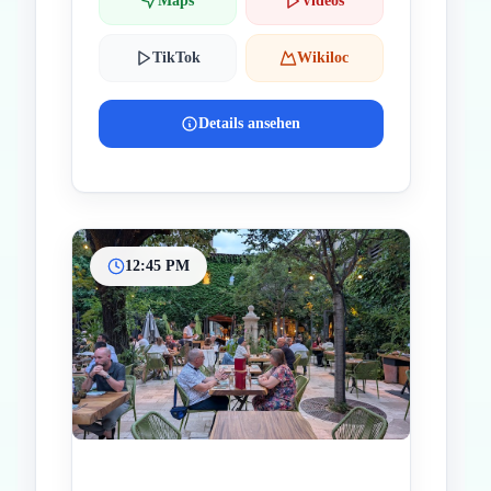
Maps
Videos
TikTok
Wikiloc
Details ansehen
12:45 PM