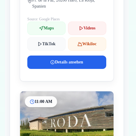
Pl. de la Paz, 26200 Haro, La Rioja,
Spanien
Source: Google Places
Maps
Videos
TikTok
Wikiloc
Details ansehen
11:00 AM