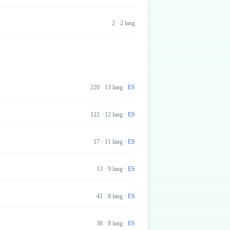
2
·
2
lang
220
·
13
lang
·
ES
122
·
12
lang
·
ES
17
·
11
lang
·
ES
13
·
9
lang
·
ES
41
·
8
lang
·
ES
38
·
8
lang
·
ES