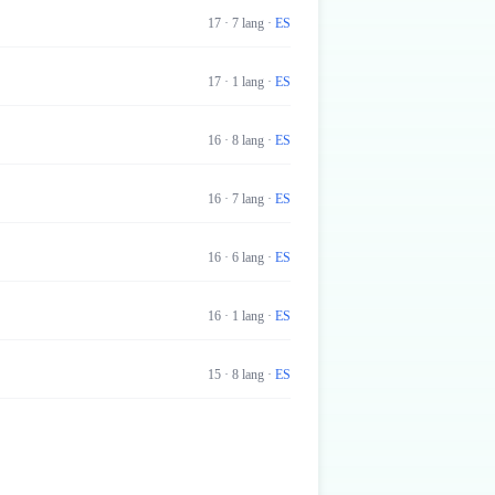
17
·
7
lang
·
ES
17
·
1
lang
·
ES
16
·
8
lang
·
ES
16
·
7
lang
·
ES
16
·
6
lang
·
ES
16
·
1
lang
·
ES
15
·
8
lang
·
ES