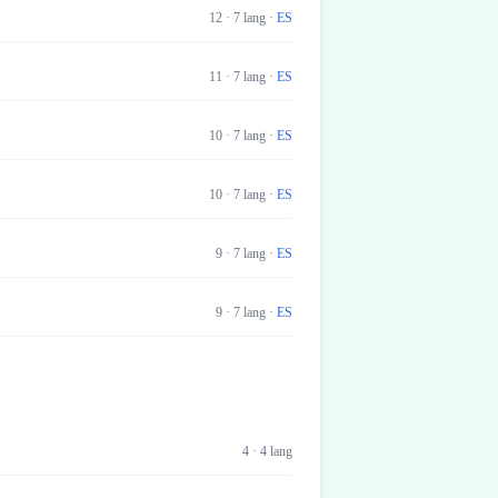
12
·
7
lang
·
ES
11
·
7
lang
·
ES
10
·
7
lang
·
ES
10
·
7
lang
·
ES
9
·
7
lang
·
ES
9
·
7
lang
·
ES
4
·
4
lang