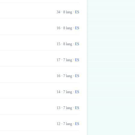
34
·
8
lang
·
ES
16
·
8
lang
·
ES
15
·
8
lang
·
ES
17
·
7
lang
·
ES
16
·
7
lang
·
ES
14
·
7
lang
·
ES
13
·
7
lang
·
ES
12
·
7
lang
·
ES