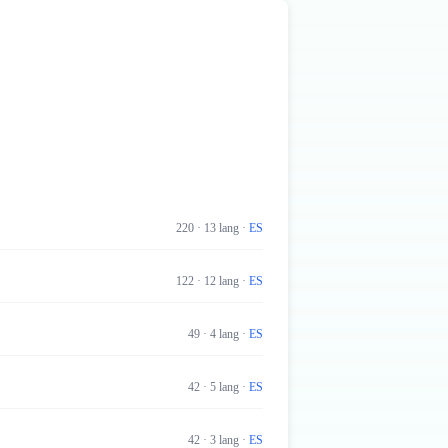
220
·
13
lang
·
ES
122
·
12
lang
·
ES
49
·
4
lang
·
ES
42
·
5
lang
·
ES
42
·
3
lang
·
ES