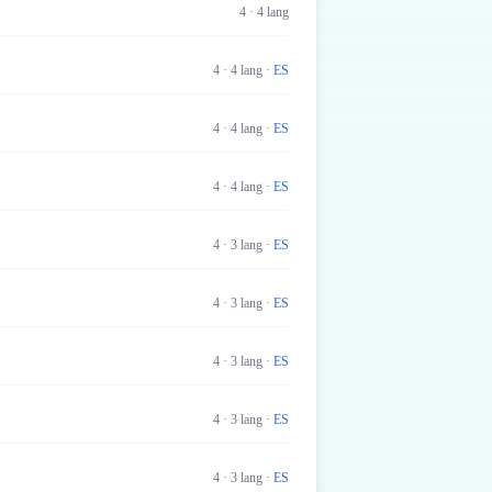
4
·
4
lang
4
·
4
lang
·
ES
4
·
4
lang
·
ES
4
·
4
lang
·
ES
4
·
3
lang
·
ES
4
·
3
lang
·
ES
4
·
3
lang
·
ES
4
·
3
lang
·
ES
4
·
3
lang
·
ES