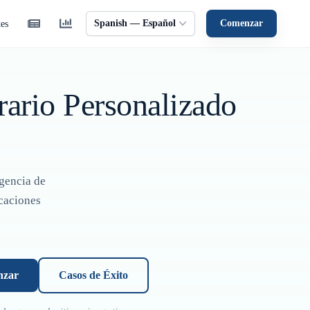
Spanish — Español
Comenzar
tes
erario Personalizado
agencia de
icaciones
zar
Casos de Éxito