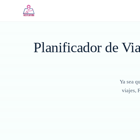
Saltar al contenido principal
Planificador de Via
Ya sea qu
viajes, 
▶
Ver Video Complet