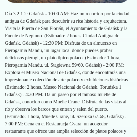
Día 3 2 1 2: Gdańsk - 10:00 AM: Haz un recorrido por la ciudad
antigua de Gdańsk para descubrir su rica historia y arquitectura.
Visita la Puerta de San Florián, el Ayuntamiento de Gdańsk y la
Fuente de Neptuno. (Estimado: 2 horas, Ciudad Antigua de
Gdańsk, Gdańsk) - 12:30 PM: Disfruta de un almuerzo en
Pierogarnia Mandu, un lugar local donde puedes probar
deliciosos pierogi, un plato típico polaco. (Estimado: 1 hora,
Pierogarnia Mandu, ul. Stągiewna 59/60, Gdańsk) - 2:00 PM:
Explora el Museo Nacional de Gdańsk, donde encontrarás una
impresionante colección de arte polaco y exhibiciones históricas.
(Estimado: 2 horas, Museo Nacional de Gdańsk, Toruńska 1,
Gdańsk) - 4:30 PM: Da un paseo por el famoso muelle de
Gdańsk, conocido como Muelle Crane. Disfruta de las vistas al
río y observa los barcos que entran y salen del puerto.
(Estimado: 1 hora, Muelle Crane, ul. Szeroka 67-68, Gdańsk) -
7:00 PM: Cena en el Restauracja Gvara, un acogedor
restaurante que ofrece una amplia selección de platos polacos y