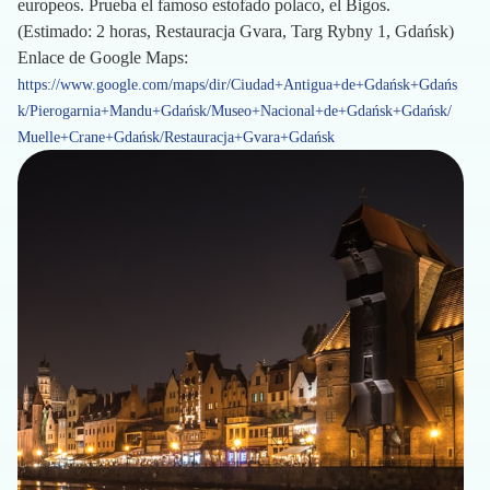
europeos. Prueba el famoso estofado polaco, el Bigos.
(Estimado: 2 horas, Restauracja Gvara, Targ Rybny 1, Gdańsk)
Enlace de Google Maps:
https://www.google.com/maps/dir/Ciudad+Antigua+de+Gdańsk+Gdańs
k/Pierogarnia+Mandu+Gdańsk/Museo+Nacional+de+Gdańsk+Gdańsk/
Muelle+Crane+Gdańsk/Restauracja+Gvara+Gdańsk