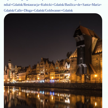
ndial+Gdańsk/Restauracja+Kubicki+Gdańsk/Basílica+de+Santa+María+
Gdańsk/Calle+Długa+Gdańsk/Goldwasser+Gdańsk