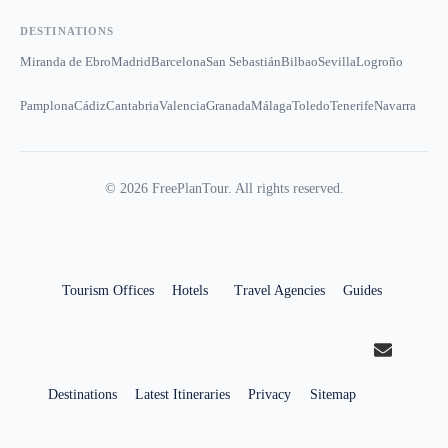
DESTINATIONS
Miranda de Ebro
Madrid
Barcelona
San Sebastián
Bilbao
Sevilla
Logroño
Pamplona
Cádiz
Cantabria
Valencia
Granada
Málaga
Toledo
Tenerife
Navarra
©
2026
FreePlanTour. All rights reserved.
Tourism Offices
Hotels
Travel Agencies
Guides
Destinations
Latest Itineraries
Privacy
Sitemap