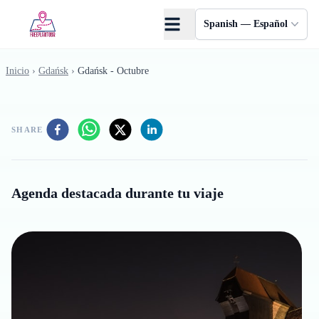
Saltar al contenido principal
Spanish — Español
Inicio
›
Gdańsk
›
Gdańsk - Octubre
SHARE
Agenda destacada durante tu viaje