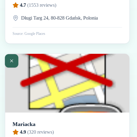
4.7
(
1553
reviews)
Długi Targ 24, 80-828 Gdańsk, Polonia
Source: Google Places
Mariacka
4.9
(
320
reviews)