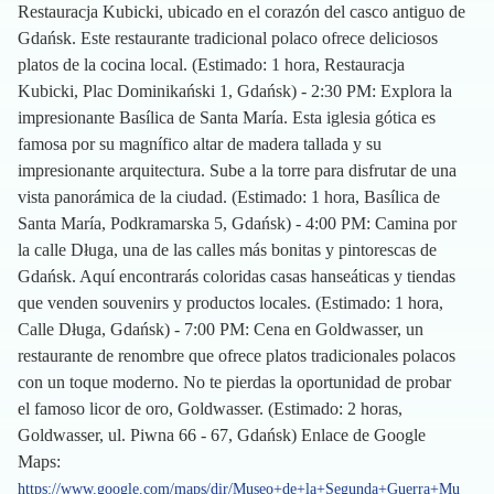
Restauracja Kubicki, ubicado en el corazón del casco antiguo de
Gdańsk. Este restaurante tradicional polaco ofrece deliciosos
platos de la cocina local. (Estimado: 1 hora, Restauracja
Kubicki, Plac Dominikański 1, Gdańsk) - 2:30 PM: Explora la
impresionante Basílica de Santa María. Esta iglesia gótica es
famosa por su magnífico altar de madera tallada y su
impresionante arquitectura. Sube a la torre para disfrutar de una
vista panorámica de la ciudad. (Estimado: 1 hora, Basílica de
Santa María, Podkramarska 5, Gdańsk) - 4:00 PM: Camina por
la calle Długa, una de las calles más bonitas y pintorescas de
Gdańsk. Aquí encontrarás coloridas casas hanseáticas y tiendas
que venden souvenirs y productos locales. (Estimado: 1 hora,
Calle Długa, Gdańsk) - 7:00 PM: Cena en Goldwasser, un
restaurante de renombre que ofrece platos tradicionales polacos
con un toque moderno. No te pierdas la oportunidad de probar
el famoso licor de oro, Goldwasser. (Estimado: 2 horas,
Goldwasser, ul. Piwna 66 - 67, Gdańsk) Enlace de Google
Maps:
https://www.google.com/maps/dir/Museo+de+la+Segunda+Guerra+Mu