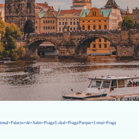
cional+Palacio+de+Salm+Praga/Lokal+Praga/Parque+Letná+Praga