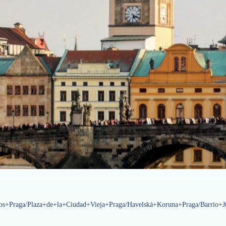
los+Praga/Plaza+de+la+Ciudad+Vieja+Praga/Havelská+Koruna+Praga/Barrio+J