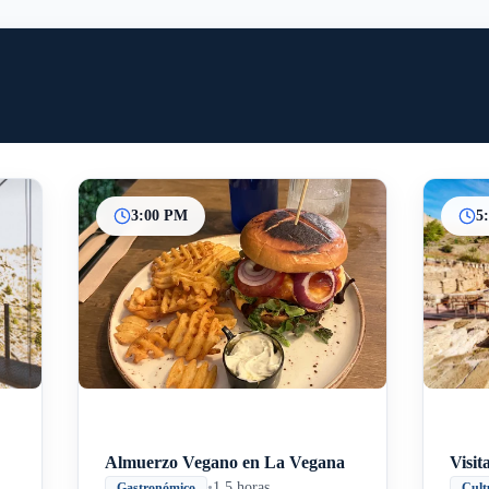
3:00 PM
5
Inicio
Paradas intermedias
Final
Almuerzo Vegano en La Vegana
Visit
•
1.5 horas
Gastronómico
Cult