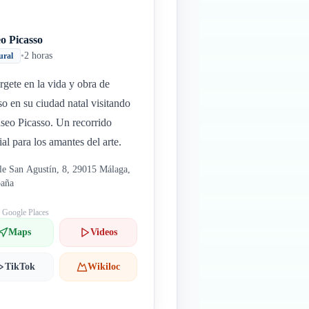
o Picasso
•
2 horas
ural
gete en la vida y obra de
so en su ciudad natal visitando
seo Picasso. Un recorrido
ial para los amantes del arte.
le San Agustín, 8, 29015 Málaga,
paña
: Google Places
Maps
Videos
TikTok
Wikiloc