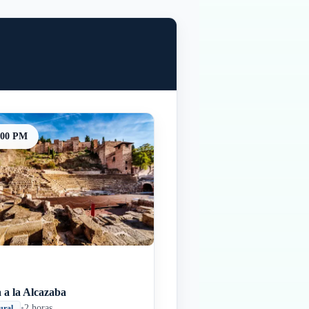
:00 PM
a a la Alcazaba
•
2 horas
ural