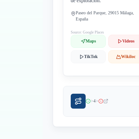
de exploración.
Paseo del Parque, 29015 Málaga,
España
Source: Google Places
Maps
Videos
TikTok
Wikiloc
>
>
4