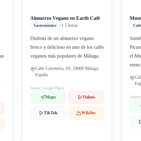
Almuerzo Vegano en Earth Café
Muse
•
1.5 horas
Gastronómico
Cult
Disfruta de un almuerzo vegano
Sumér
fresco y delicioso en uno de los cafés
Picas
ías
veganos más populares de Málaga.
el Mu
esenc
Calle Carretería, 69, 29008 Málaga,
España
Cal
Es
a
Source: Google Places
Maps
Videos
Source
TikTok
Wikiloc