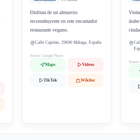
Disfruta de un almuerzo
Visit
e
reconstituyente en este encantador
árabe
restaurante vegano.
ciuda
Calle Capitán, 29690 Málaga, España
Cal
Es
Source: Google Places
Source
Maps
Videos
TikTok
Wikiloc