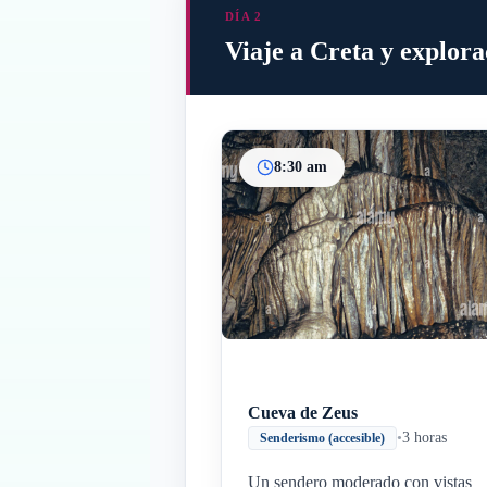
DÍA 2
Viaje a Creta y explor
8:30 am
Cueva de Zeus
•
3 horas
Senderismo (accesible)
Un sendero moderado con vistas