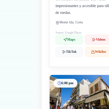
impresionantes y accesible para sil
de ruedas.
Monte Ida, Creta
Source: Google Places
Maps
Videos
TikTok
Wikiloc
6:00 pm