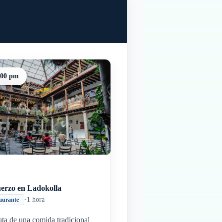
:00 pm
erzo en Ladokolla
•
1 hora
aurante
uta de una comida tradicional