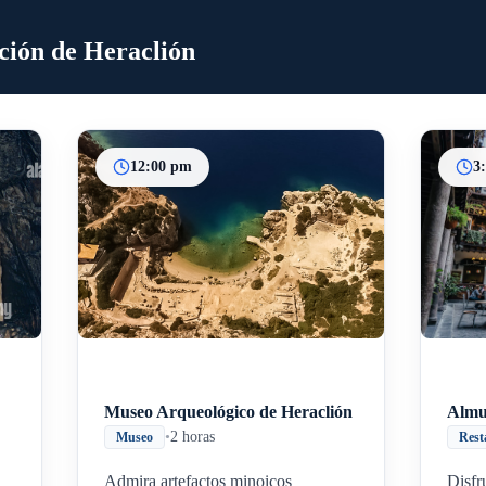
ación de Heraclión
12:00 pm
3
Inicio
Paradas intermedias
Final
Museo Arqueológico de Heraclión
Almu
•
2 horas
Museo
Rest
Admira artefactos minoicos
Disfr