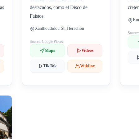
las
destacados, como el Disco de
crete
Faistos.
Kor
Xanthoudidou St, Heraclión
Source
Source: Google Places
Maps
Videos
TikTok
Wikiloc