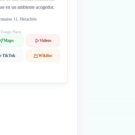
nse en un ambiente acogedor.
onaiou 11, Heraclión
: Google Places
Maps
Videos
TikTok
Wikiloc