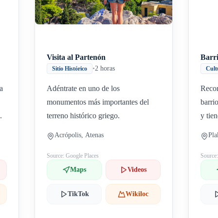
Visita al Partenón
Barr
•
2 horas
Sitio Histórico
Cult
ua
Adéntrate en uno de los
Recor
monumentos más importantes del
barri
.
terreno histórico griego.
y tie
Acrópolis, Atenas
Pla
Source: Google Places
Source
Maps
Videos
TikTok
Wikiloc