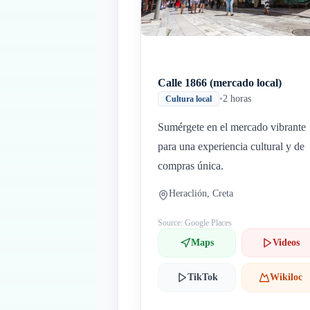
Calle 1866 (mercado local)
•
2 horas
Cultura local
Sumérgete en el mercado vibrante
para una experiencia cultural y de
compras única.
Heraclión, Creta
Source: Google Places
Maps
Videos
TikTok
Wikiloc