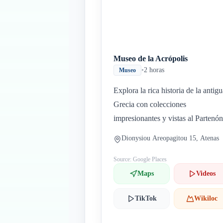
Museo de la Acrópolis
•
2 horas
Museo
Explora la rica historia de la antig
Grecia con colecciones
impresionantes y vistas al Partenón
Dionysiou Areopagitou 15, Atenas
Source: Google Places
Maps
Videos
TikTok
Wikiloc