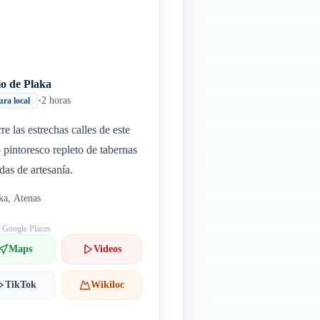
io de Plaka
•
2 horas
ura local
re las estrechas calles de este
o pintoresco repleto de tabernas
ndas de artesanía.
ka, Atenas
: Google Places
Maps
Videos
TikTok
Wikiloc