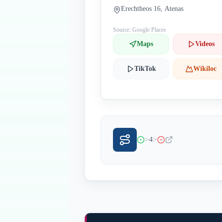
Erechtheos 16, Atenas
Source: Google Places
Maps
Videos
TikTok
Wikiloc
>
>
4