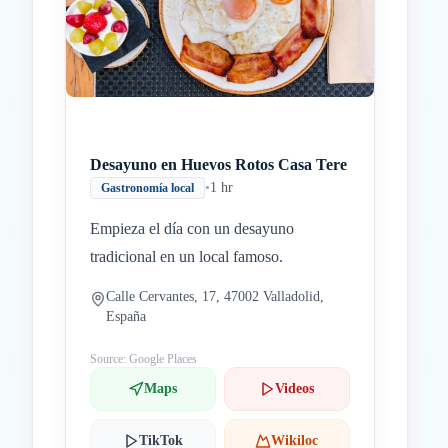
Inicio
Paradas intermedias
Final
Desayuno en Huevos Rotos Casa Tere
•
1 hr
Gastronomía local
Empieza el día con un desayuno
tradicional en un local famoso.
Calle Cervantes, 17, 47002 Valladolid,
España
Source: Google Places
Maps
Videos
TikTok
Wikiloc