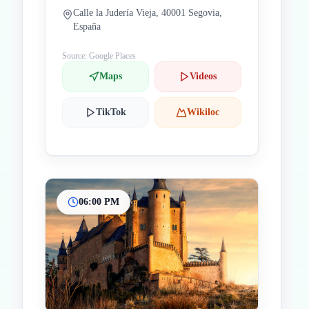
Calle la Judería Vieja, 40001 Segovia,
España
Source: Google Places
Maps
Videos
TikTok
Wikiloc
06:00 PM