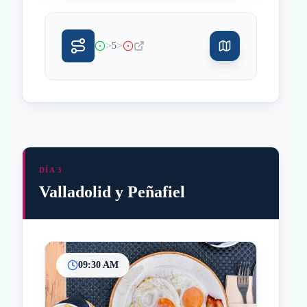
>
>
5
DÍA 3
Valladolid y Peñafiel
09:30 AM