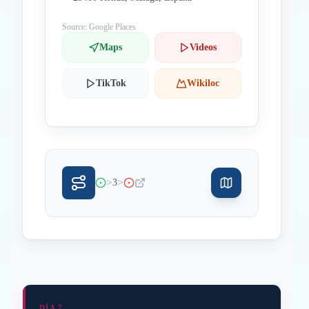
Source: Google Places
Maps
Videos
TikTok
Wikiloc
>
>
3
DÍA 7