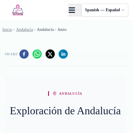
Saltar al contenido principal
Spanish — Español
Inicio
›
Andalucía
›
Andalucía - Junio
SHARE
ANDALUCÍA
Exploración de Andalucía