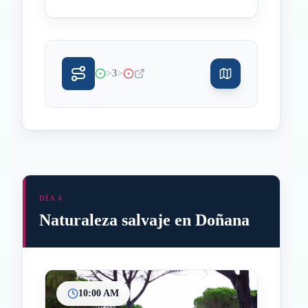
>
>
3
DÍA 4
Naturaleza salvaje en Doñana
10:00 AM