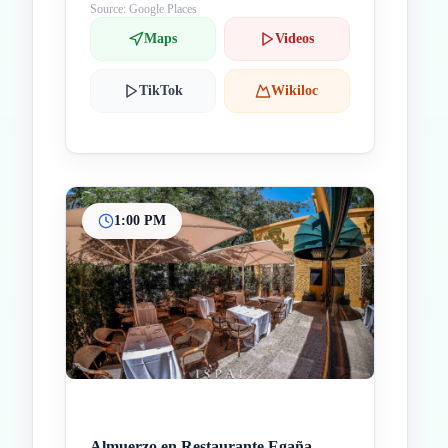
Source: Google Places
Maps
Videos
TikTok
Wikiloc
1:00 PM
Almuerzo en Restaurante Egaña-