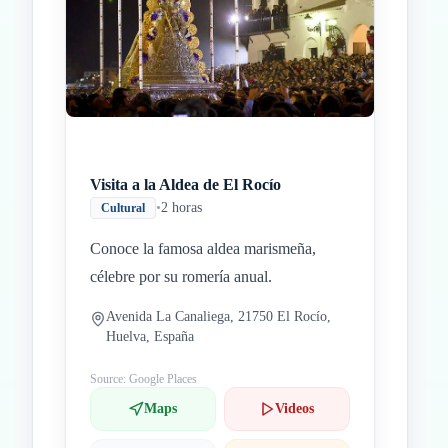
Visita a la Aldea de El Rocío
•
2 horas
Cultural
Conoce la famosa aldea marismeña,
célebre por su romería anual.
Avenida La Canaliega, 21750 El Rocío,
Huelva, España
Source: Google Places
Maps
Videos