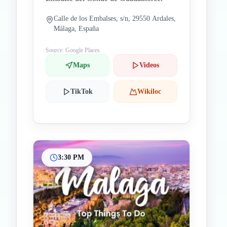
Calle de los Embalses, s/n, 29550 Ardales,
Málaga, España
Source: Google Places
Maps
Videos
TikTok
Wikiloc
3:30 PM