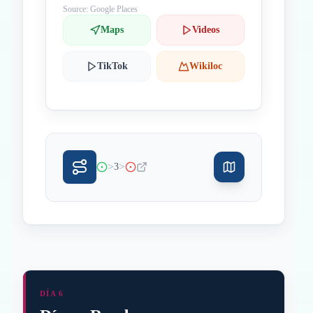
Source: Google Places
Maps
Videos
TikTok
Wikiloc
>
>
3
DÍA 6