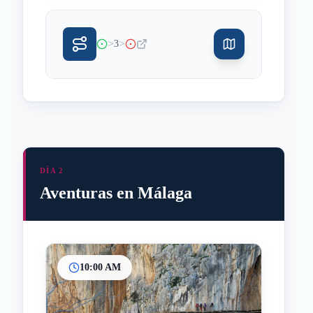
>
>
3
DÍA 2
Aventuras en Málaga
10:00 AM