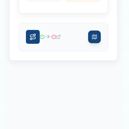
>
>
3