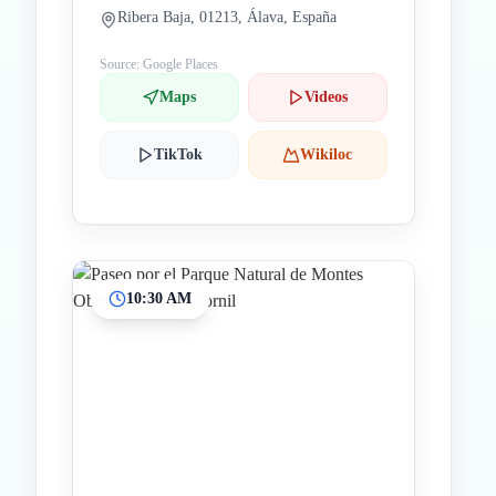
Ribera Baja, 01213, Álava, España
Source: Google Places
Maps
Videos
TikTok
Wikiloc
10:30 AM