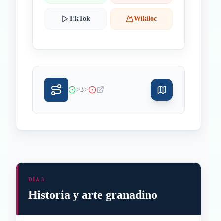
TikTok
Wikiloc
>
>
3
DÍA 3
Historia y arte granadino