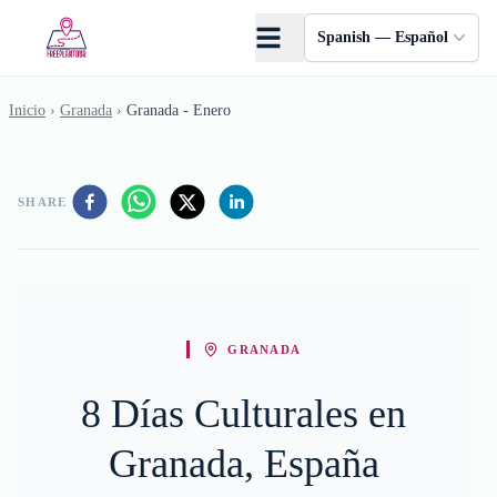
Saltar al contenido principal
Spanish — Español
Inicio
›
Granada
›
Granada - Enero
SHARE
GRANADA
8 Días Culturales en
Granada, España