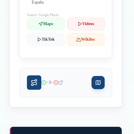
España
Source: Google Places
Maps
Videos
TikTok
Wikiloc
>
>
3