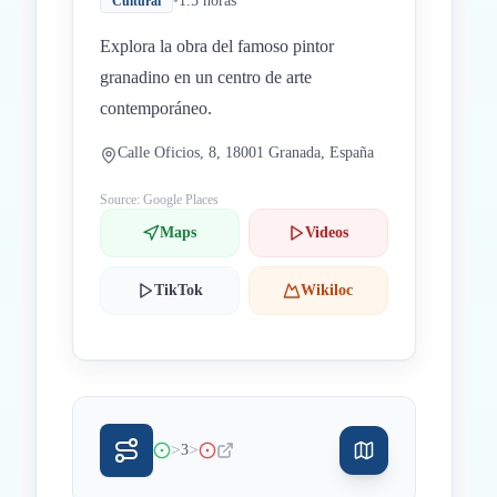
•
1.5 horas
Cultural
Explora la obra del famoso pintor
granadino en un centro de arte
contemporáneo.
Calle Oficios, 8, 18001 Granada, España
Source: Google Places
Maps
Videos
TikTok
Wikiloc
>
>
3