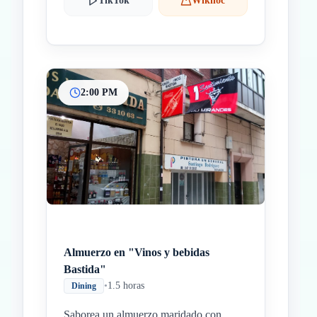
TikTok
Wikiloc
2:00 PM
Almuerzo en "Vinos y bebidas
Bastida"
•
1.5 horas
Dining
Saborea un almuerzo maridado con