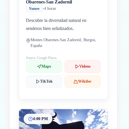
Obarenes-San Zadornil
•
4 horas
Nature
Descubre la diversidad natural en
senderos bien señalizados.
Montes Obarenes-San Zadornil, Burgos,
España
Source: Google Places
Maps
Videos
TikTok
Wikiloc
4:00 PM