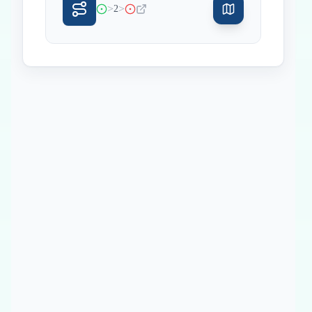
>
>
2
Inicio
Paradas intermedias
Final