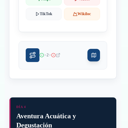
TikTok
Wikiloc
>
>
2
DÍA 4
Aventura Acuática y
Degustación