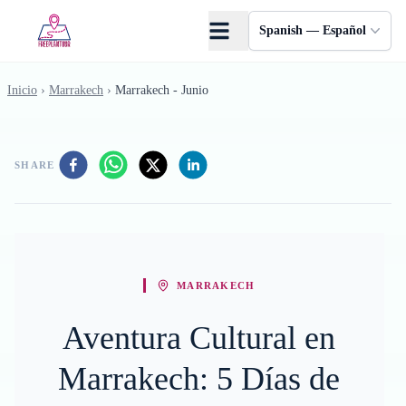
Saltar al contenido principal
Spanish — Español
Inicio
›
Marrakech
›
Marrakech - Junio
SHARE
MARRAKECH
Aventura Cultural en
Marrakech: 5 Días de