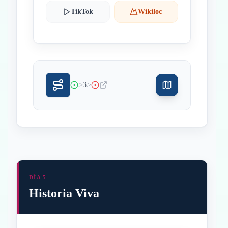
TikTok
Wikiloc
>
>
3
DÍA 5
Historia Viva