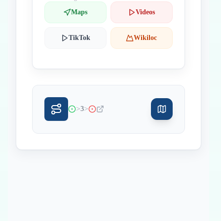
Maps
Videos
TikTok
Wikiloc
>
>
3