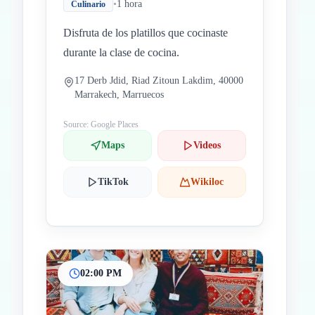
•
1 hora
Culinario
Disfruta de los platillos que cocinaste
durante la clase de cocina.
17 Derb Jdid, Riad Zitoun Lakdim, 40000
Marrakech, Marruecos
Source: Google Places
Maps
Videos
TikTok
Wikiloc
02:00 PM