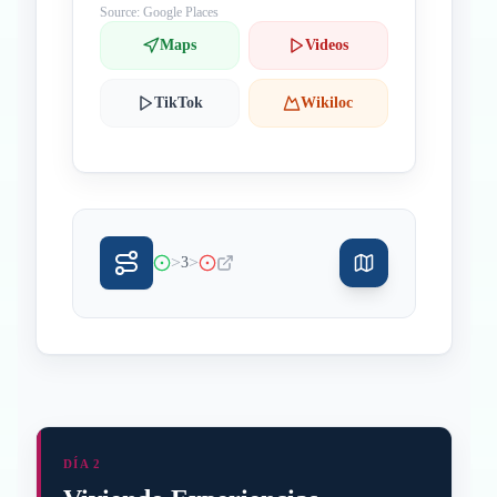
Source: Google Places
Maps
Videos
TikTok
Wikiloc
>
>
3
DÍA 2