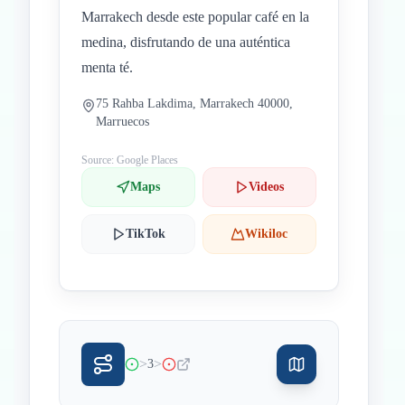
Marrakech desde este popular café en la
medina, disfrutando de una auténtica
menta té.
75 Rahba Lakdima, Marrakech 40000,
Marruecos
Source: Google Places
Maps
Videos
TikTok
Wikiloc
>
>
3