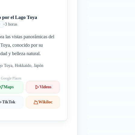
o por el Lago Toya
•
3 horas
r
ra las vistas panorámicas del
Toya, conocido por su
idad y belleza natural.
o Toya, Hokkaido, Japón
: Google Places
Maps
Videos
TikTok
Wikiloc