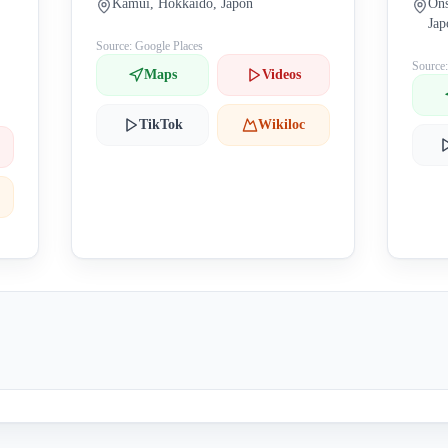
Kamui, Hokkaido, Japón
Ons
Jap
Source: Google Places
Source
Maps
Videos
TikTok
Wikiloc