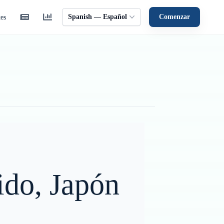
Spanish — Español
Comenzar
tes
ido, Japón