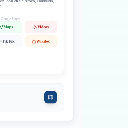
en local en Shiretoko, Hokkaido,
ón
: Google Places
Maps
Videos
TikTok
Wikiloc