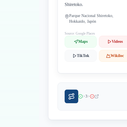
Shiretoko.
Parque Nacional Shiretoko,
Hokkaido, Japón
Source: Google Places
Maps
Videos
TikTok
Wikiloc
>
>
3