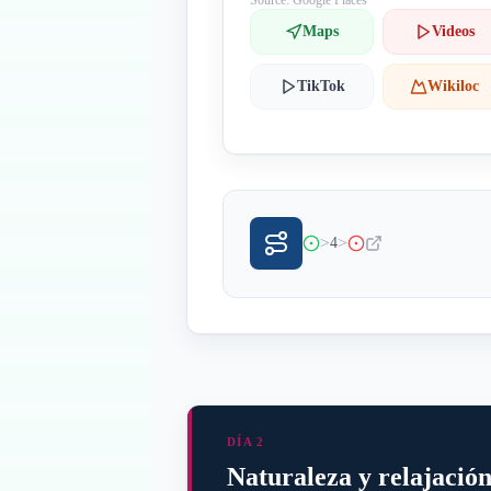
Source: Google Places
Maps
Videos
TikTok
Wikiloc
>
>
4
DÍA 2
Naturaleza y relajació