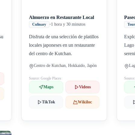
Almuerzo en Restaurante Local
Pase
•
1 hora y 30 minutos
Culinary
Tou
su
Disfruta de una selección de platillos
Explo
locales japoneses en un restaurante
Lago 
del centro de Kutchan.
seren
Centro de Kutchan, Hokkaido, Japón
Lag
Source: Google Places
Source
Maps
Videos
TikTok
Wikiloc