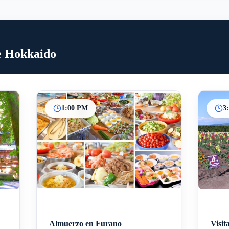
de Hokkaido
1:00 PM
3
Inicio
Paradas intermedias
Final
Almuerzo en Furano
Visit