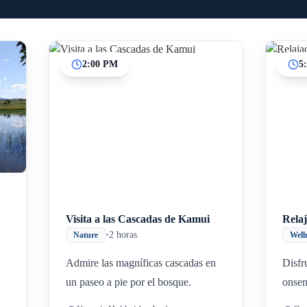
2:00 PM
5
Inicio
Paradas intermedias
Final
Visita a las Cascadas de Kamui
Rela
•
2 horas
Nature
Well
Admire las magníficas cascadas en
Disfr
un paseo a pie por el bosque.
onsen