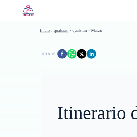
Saltar al contenido principal
Inicio
›
qualsiasi
›
qualsiasi - Marzo
SHARE
Itinerario