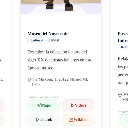
Museo del Novecento
Paseo
•
2 horas
Indr
Cultural
Recr
y
Descubre la colección de arte del
Reláj
s
siglo XX de artistas italianos en este
los p
famoso museo.
perfe
I,
Via Marconi, 1, 20122 Milano MI,
tranqu
Italia
Bas
Source: Google Places
Mil
Maps
Videos
Source
TikTok
Wikiloc