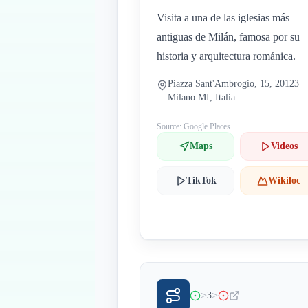
Visita a una de las iglesias más
antiguas de Milán, famosa por su
historia y arquitectura románica.
Piazza Sant'Ambrogio, 15, 20123
Milano MI, Italia
Source: Google Places
Maps
Videos
TikTok
Wikiloc
>
>
3