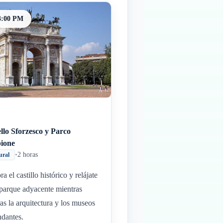
3:00 PM
llo Sforzesco y Parco
ione
•
2 horas
ural
a el castillo histórico y relájate
 parque adyacente mientras
as la arquitectura y los museos
ndantes.