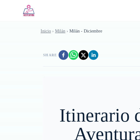
Saltar al contenido principal
Inicio
›
Milán
›
Milán - Diciembre
SHARE
Itinerario
Aventur