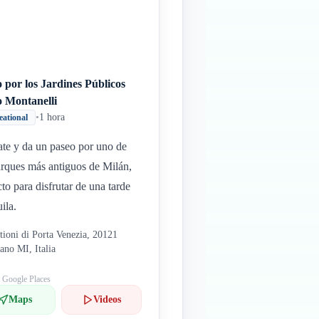
 por los Jardines Públicos
o Montanelli
•
1 hora
eational
ate y da un paseo por uno de
arques más antiguos de Milán,
cto para disfrutar de una tarde
ila.
tioni di Porta Venezia, 20121
ano MI, Italia
: Google Places
Maps
Videos