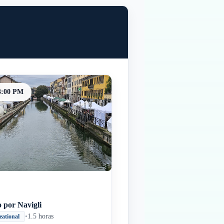
3:00 PM
 por Navigli
•
1.5 horas
eational