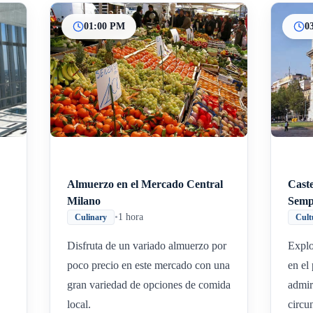
01:00 PM
0
Inicio
Paradas intermedias
Final
Almuerzo en el Mercado Central
Caste
Milano
Semp
•
1 hora
Culinary
Cult
Disfruta de un variado almuerzo por
Explor
poco precio en este mercado con una
en el
gran variedad de opciones de comida
admir
local.
circu