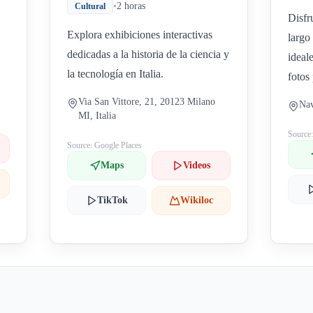
•
2 horas
Cultural
Disfr
Explora exhibiciones interactivas
largo
dedicadas a la historia de la ciencia y
ideal
la tecnología en Italia.
fotos
Via San Vittore, 21, 20123 Milano
Nav
MI, Italia
Source
Source: Google Places
Maps
Videos
TikTok
Wikiloc