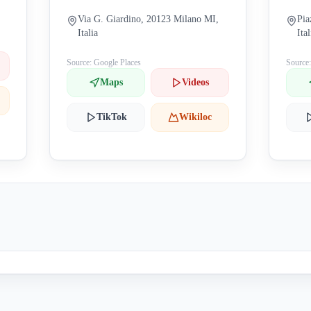
Via G. Giardino, 20123 Milano MI,
Pia
Italia
Ital
Source: Google Places
Source
Maps
Videos
TikTok
Wikiloc