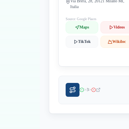
Via Brera, 28, 20121 Milano MI,
Italia
Source: Google Places
Maps
Videos
TikTok
Wikiloc
>
>
3