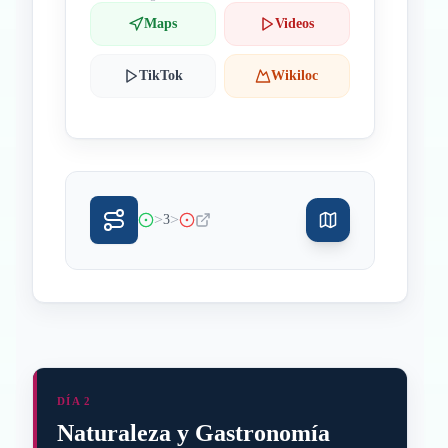
Maps
Videos
TikTok
Wikiloc
>
>
3
DÍA 2
Naturaleza y Gastronomía