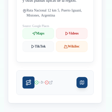
y otras plantas típicas de la región.
Ruta Nacional 12 km 5, Puerto Iguazú,
Misiones, Argentina
Source: Google Places
Maps
Videos
TikTok
Wikiloc
>
>
3