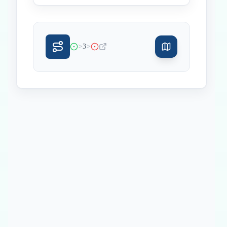
>
>
3