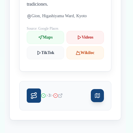
tradiciones.
Gion, Higashiyama Ward, Kyoto
Source: Google Places
Maps
Videos
TikTok
Wikiloc
>
>
3