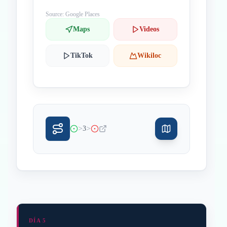
Source: Google Places
Maps
Videos
TikTok
Wikiloc
>
>
3
DÍA 5