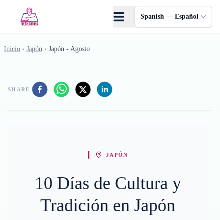
Saltar al contenido principal
Spanish — Español
Inicio
›
Japón
›
Japón - Agosto
SHARE
JAPÓN
10 Días de Cultura y
Tradición en Japón