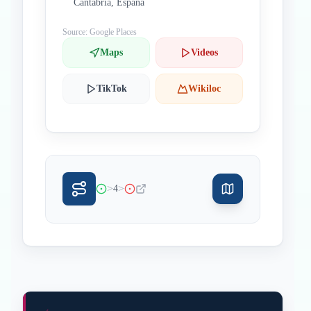
Cantabria, España
Source: Google Places
Maps
Videos
TikTok
Wikiloc
>
>
4