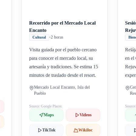
Recorrido por el Mercado Local
Sesi
Encanto
Reju
•
2 horas
Cultural
Bien
Visita guiada por el pueblo cercano
Reláj
para conocer el mercado local, su
en el
artesanía y tradiciones. Se estima 15
Rejuv
minutos de traslado desde el resort.
exper
Mercado Local Encanto, Isla del
Cen
Pueblo
Res
Source: Google Places
Source
Maps
Videos
TikTok
Wikiloc