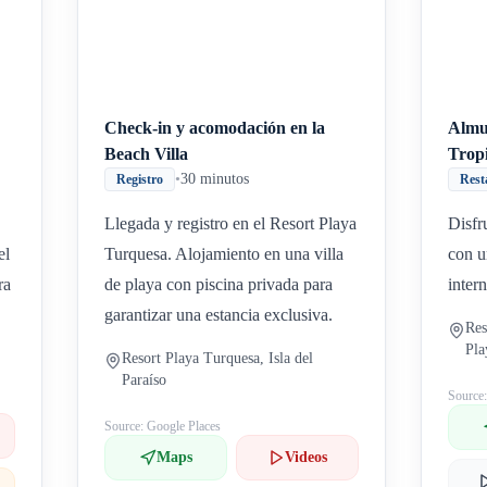
Check-in y acomodación en la
Almu
Beach Villa
Trop
•
30 minutos
Registro
Rest
Llegada y registro en el Resort Playa
Disfr
el
Turquesa. Alojamiento en una villa
con u
ra
de playa con piscina privada para
inter
garantizar una estancia exclusiva.
Res
Pla
Resort Playa Turquesa, Isla del
Paraíso
Source
Source: Google Places
Maps
Videos