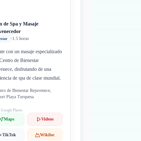
ón de Spa y Masaje
venecedor
•
1.5 horas
estar
ate con un masaje especializado
 Centro de Bienestar
enece, disfrutando de una
iencia de spa de clase mundial.
tro de Bienestar Rejuvenece,
ort Playa Turquesa
: Google Places
Maps
Videos
TikTok
Wikiloc