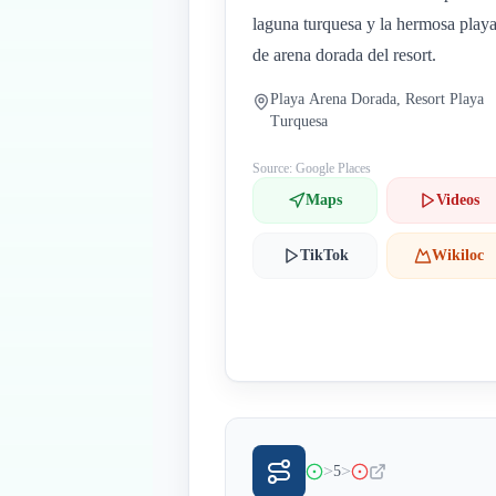
laguna turquesa y la hermosa play
de arena dorada del resort.
Playa Arena Dorada, Resort Playa
Turquesa
Source: Google Places
Maps
Videos
TikTok
Wikiloc
>
>
5