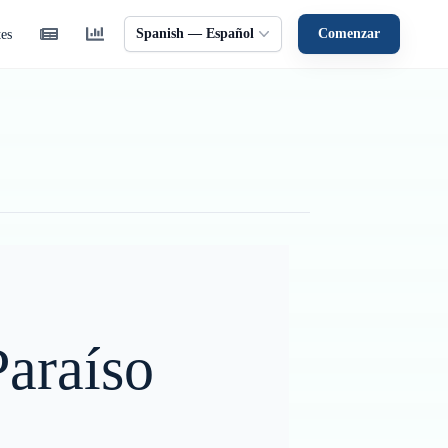
Spanish — Español
Comenzar
tes
Paraíso