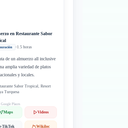
erzo en Restaurante Sabor
ical
•
1.5 horas
auración
uta de un almuerzo all inclusive
na amplia variedad de platos
nacionales y locales.
taurante Sabor Tropical, Resort
ya Turquesa
: Google Places
Maps
Videos
TikTok
Wikiloc