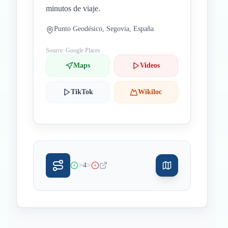
minutos de viaje.
Punto Geodésico, Segovia, España
Source: Google Places
Maps
Videos
TikTok
Wikiloc
>
>
4