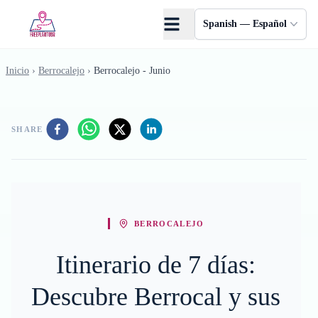
Saltar al contenido principal
Spanish — Español
Inicio
›
Berrocalejo
›
Berrocalejo - Junio
SHARE
BERROCALEJO
Itinerario de 7 días:
Descubre Berrocal y sus