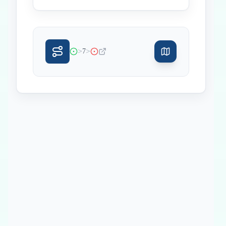
>
>
7