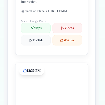
interactivo.
teamLab Planets TOKIO DMM
Source: Google Places
Maps
Videos
TikTok
Wikiloc
12:30 PM