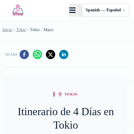
Saltar al contenido principal
Spanish — Español
Inicio
›
Tokio
›
Tokio - Mayo
SHARE
TOKIO
Itinerario de 4 Días en
Tokio