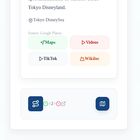
Tokyo Disneyland.
Tokyo DisneySea
Source: Google Places
Maps
Videos
TikTok
Wikiloc
>
>
2