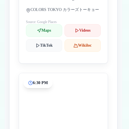
COLORS TOKYO カラーズトーキョー
Source: Google Places
Maps
Videos
TikTok
Wikiloc
6:30 PM