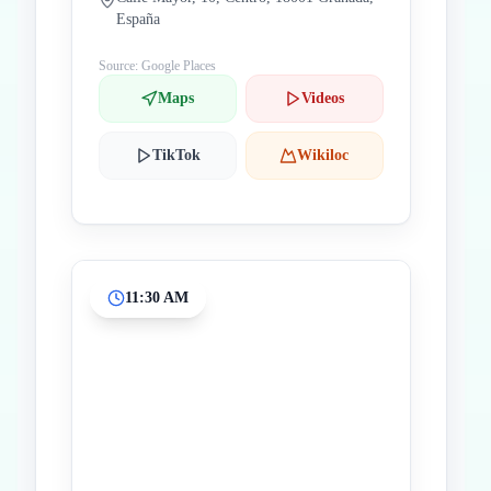
España
Source: Google Places
Maps
Videos
TikTok
Wikiloc
11:30 AM