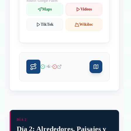
Source: Google Places
Maps
Videos
TikTok
Wikiloc
>
>
6
DÍA 2
Día 2: Alrededores, Paisajes y