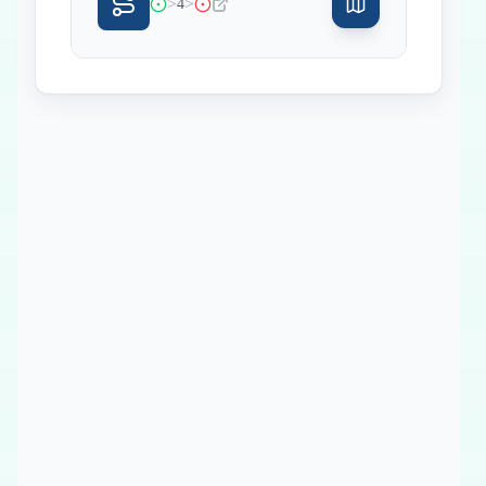
>
>
4
Inicio
Paradas intermedias
Final