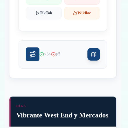
TikTok
Wikiloc
>
>
3
DÍA 5
Vibrante West End y Mercados