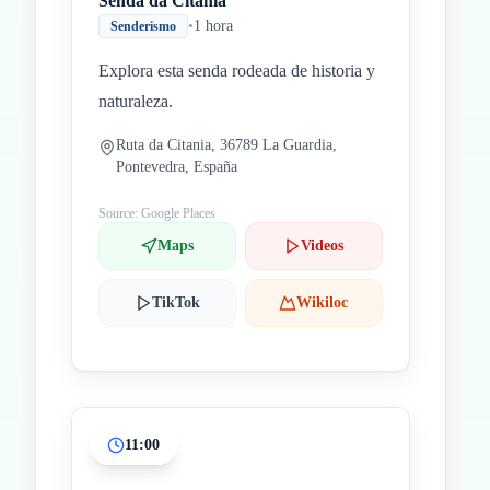
Senda da Citania
•
1 hora
Senderismo
Explora esta senda rodeada de historia y
naturaleza.
Ruta da Citania, 36789 La Guardia,
Pontevedra, España
Source: Google Places
Maps
Videos
TikTok
Wikiloc
11:00