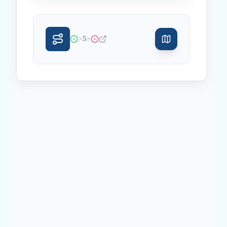
>
>
5