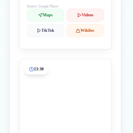
Source: Google Places
Maps
Videos
TikTok
Wikiloc
13:30