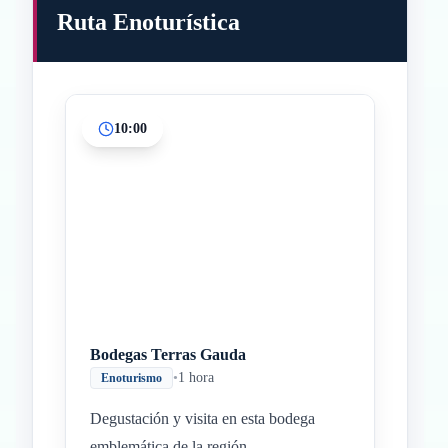
Ruta Enoturística
10:00
Inicio
Paradas intermedias
Final
Bodegas Terras Gauda
•
1 hora
Enoturismo
Degustación y visita en esta bodega
emblemática de la región.