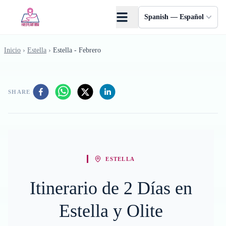
Saltar al contenido principal
Spanish — Español
Inicio
›
Estella
›
Estella - Febrero
SHARE
ESTELLA
Itinerario de 2 Días en
Estella y Olite