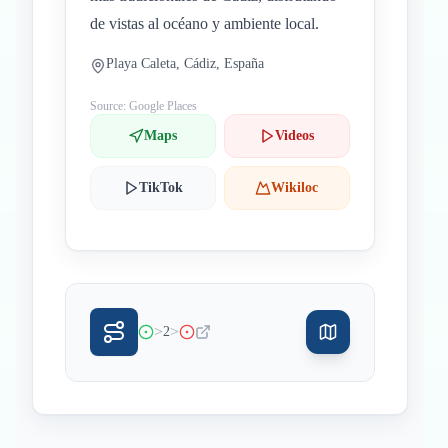
de vistas al océano y ambiente local.
Playa Caleta, Cádiz, España
Source: Google Places
Maps
Videos
TikTok
Wikiloc
>
>
2