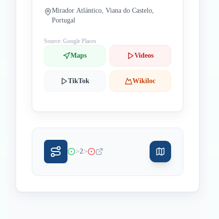
Mirador Atlántico, Viana do Castelo,
Portugal
Source: Google Places
Maps
Videos
TikTok
Wikiloc
>
>
2