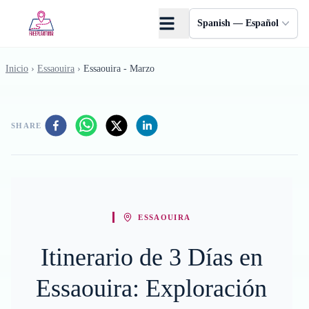
Saltar al contenido principal
Spanish — Español
Inicio
›
Essaouira
›
Essaouira - Marzo
SHARE
ESSAOUIRA
Itinerario de 3 Días en
Essaouira: Exploración