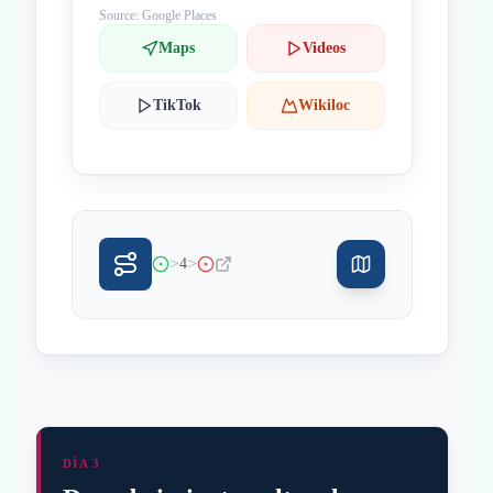
Source: Google Places
Maps
Videos
TikTok
Wikiloc
>
>
4
DÍA 3