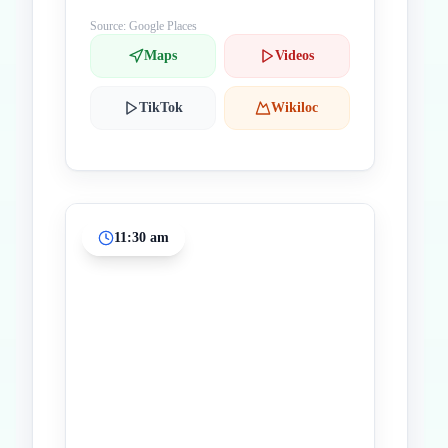
Source: Google Places
Maps
Videos
TikTok
Wikiloc
11:30 am