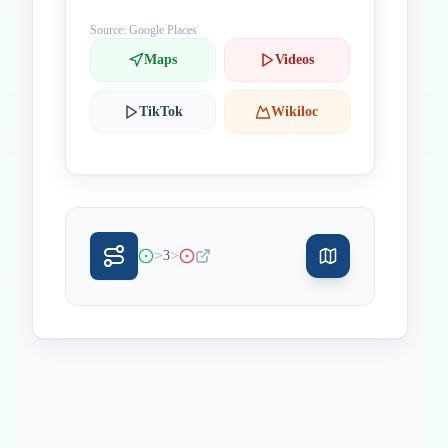
Source: Google Places
Maps
Videos
TikTok
Wikiloc
>
>
3