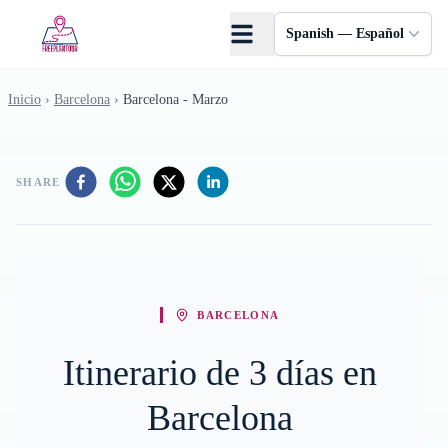
Saltar al contenido principal
Spanish — Español
Inicio
›
Barcelona
›
Barcelona - Marzo
SHARE
BARCELONA
Itinerario de 3 días en
Barcelona