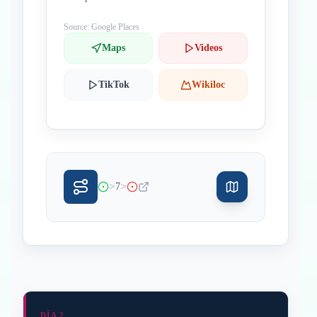
Source: Google Places
Maps
Videos
TikTok
Wikiloc
>
>
7
DÍA 2