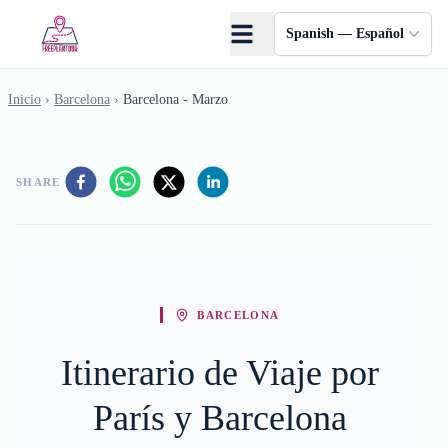
Saltar al contenido principal
Spanish — Español
Inicio
›
Barcelona
›
Barcelona - Marzo
SHARE
BARCELONA
Itinerario de Viaje por
París y Barcelona