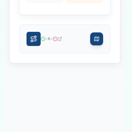
>
>
6