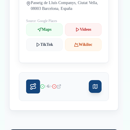
Passeig de Lluís Companys, Ciutat Vella,
08003 Barcelona, España
Source: Google Places
Maps
Videos
TikTok
Wikiloc
>
>
6